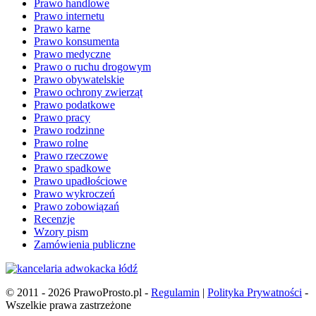
Prawo handlowe
Prawo internetu
Prawo karne
Prawo konsumenta
Prawo medyczne
Prawo o ruchu drogowym
Prawo obywatelskie
Prawo ochrony zwierząt
Prawo podatkowe
Prawo pracy
Prawo rodzinne
Prawo rolne
Prawo rzeczowe
Prawo spadkowe
Prawo upadłościowe
Prawo wykroczeń
Prawo zobowiązań
Recenzje
Wzory pism
Zamówienia publiczne
© 2011 - 2026 PrawoProsto.pl -
Regulamin
|
Polityka Prywatności
-
Wszelkie prawa zastrzeżone