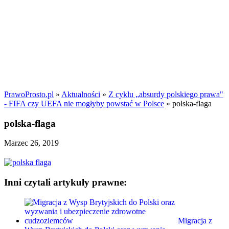
PrawoProsto.pl
»
Aktualności
»
Z cyklu „absurdy polskiego prawa"
- FIFA czy UEFA nie mogłyby powstać w Polsce
» polska-flaga
polska-flaga
Marzec 26, 2019
Inni czytali artykuły prawne:
Migracja z