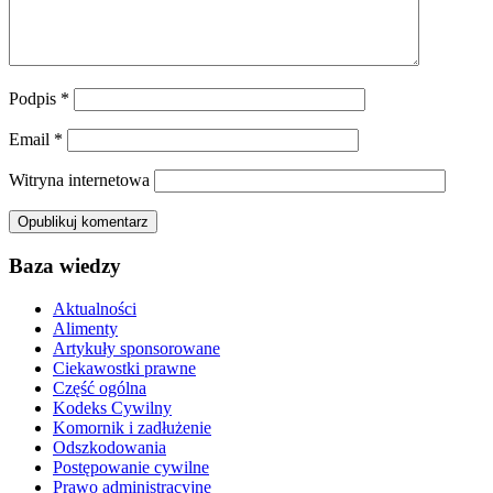
Podpis
*
Email
*
Witryna internetowa
Baza wiedzy
Aktualności
Alimenty
Artykuły sponsorowane
Ciekawostki prawne
Część ogólna
Kodeks Cywilny
Komornik i zadłużenie
Odszkodowania
Postępowanie cywilne
Prawo administracyjne