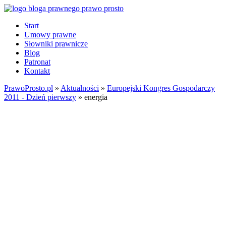
Start
Umowy prawne
Słowniki prawnicze
Blog
Patronat
Kontakt
PrawoProsto.pl
»
Aktualności
»
Europejski Kongres Gospodarczy
2011 - Dzień pierwszy
» energia