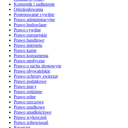
Komornik i zadłużenie
Odszkodowania
Postępowanie cywilne
Prawo administracyjne
Prawo budowlane
Prawo cywilne
Prawo europejskie
Prawo handlowe
Prawo internetu
Prawo karne
Prawo konsumenta
Prawo medyczne
Prawo o ruchu drogowym
Prawo obywatelskie
Prawo ochrony zwierząt
Prawo podatkowe
Prawo pracy
Prawo rodzinne
Prawo rolne
Prawo rzeczowe
Prawo spadkowe
Prawo upadłościowe
Prawo wykroczeń
Prawo zobowiązań
Recenzje