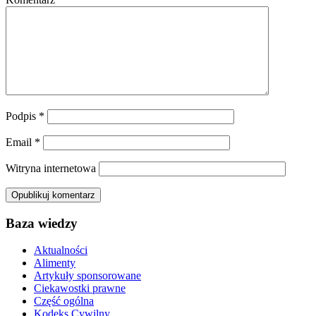
Podpis
*
Email
*
Witryna internetowa
Baza wiedzy
Aktualności
Alimenty
Artykuły sponsorowane
Ciekawostki prawne
Część ogólna
Kodeks Cywilny