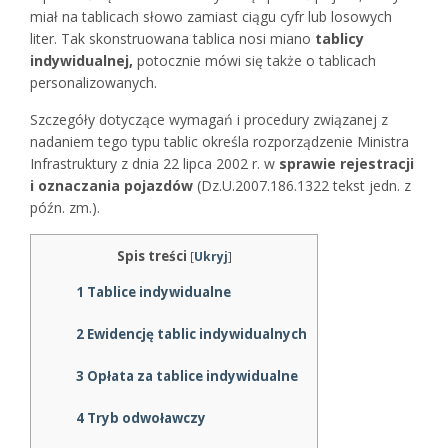
miał na tablicach słowo zamiast ciągu cyfr lub losowych
liter. Tak skonstruowana tablica nosi miano
tablicy
indywidualnej,
potocznie mówi się także o tablicach
personalizowanych.
Szczegóły dotyczące wymagań i procedury związanej z
nadaniem tego typu tablic określa rozporządzenie Ministra
Infrastruktury z dnia 22 lipca 2002 r. w
sprawie rejestracji
i oznaczania pojazdów
(Dz.U.2007.186.1322 tekst jedn. z
późn. zm.).
Spis treści
[
Ukryj
]
1
Tablice indywidualne
2
Ewidencję tablic indywidualnych
3
Opłata za tablice indywidualne
4
Tryb odwoławczy