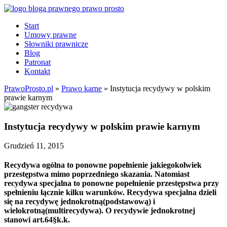
Start
Umowy prawne
Słowniki prawnicze
Blog
Patronat
Kontakt
PrawoProsto.pl
»
Prawo karne
» Instytucja recydywy w polskim
prawie karnym
Instytucja recydywy w polskim prawie karnym
Grudzień 11, 2015
Recydywa ogólna to ponowne popełnienie jakiegokolwiek
przestępstwa mimo poprzedniego skazania. Natomiast
recydywa specjalna to ponowne popełnienie przestępstwa przy
spełnieniu łącznie kilku warunków. Recydywa specjalna dzieli
się na recydywę jednokrotną(podstawową) i
wielokrotną(multirecydywa). O recydywie jednokrotnej
stanowi art.64§k.k.