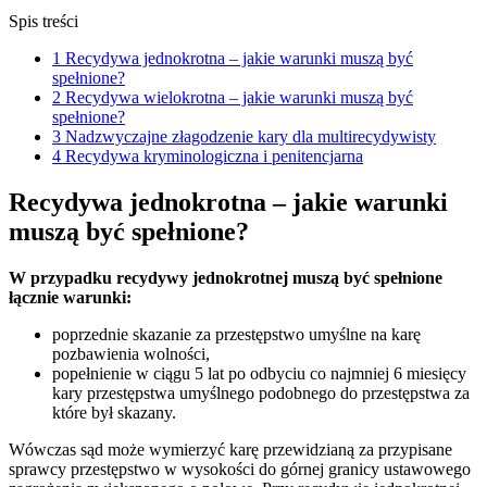
Spis treści
1
Recydywa jednokrotna – jakie warunki muszą być
spełnione?
2
Recydywa wielokrotna – jakie warunki muszą być
spełnione?
3
Nadzwyczajne złagodzenie kary dla multirecydywisty
4
Recydywa kryminologiczna i penitencjarna
Recydywa jednokrotna – jakie warunki
muszą być spełnione?
W przypadku recydywy jednokrotnej muszą być spełnione
łącznie warunki:
poprzednie skazanie za przestępstwo umyślne na karę
pozbawienia wolności,
popełnienie w ciągu 5 lat po odbyciu co najmniej 6 miesięcy
kary przestępstwa umyślnego podobnego do przestępstwa za
które był skazany.
Wówczas sąd może wymierzyć karę przewidzianą za przypisane
sprawcy przestępstwo w wysokości do górnej granicy ustawowego