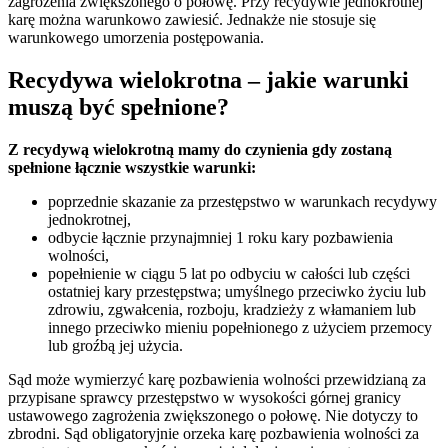
zagrożenia zwiększonego o połowę. Przy recydywie jednokrotnej
karę można warunkowo zawiesić. Jednakże nie stosuje się
warunkowego umorzenia postępowania.
Recydywa wielokrotna – jakie warunki
muszą być spełnione?
Z recydywą wielokrotną mamy do czynienia gdy zostaną
spełnione łącznie wszystkie warunki:
poprzednie skazanie za przestępstwo w warunkach recydywy
jednokrotnej,
odbycie łącznie przynajmniej 1 roku kary pozbawienia
wolności,
popełnienie w ciągu 5 lat po odbyciu w całości lub części
ostatniej kary przestępstwa; umyślnego przeciwko życiu lub
zdrowiu, zgwałcenia, rozboju, kradzieży z włamaniem lub
innego przeciwko mieniu popełnionego z użyciem przemocy
lub groźbą jej użycia.
Sąd może wymierzyć karę pozbawienia wolności przewidzianą za
przypisane sprawcy przestępstwo w wysokości górnej granicy
ustawowego zagrożenia zwiększonego o połowę. Nie dotyczy to
zbrodni. Sąd obligatoryjnie orzeka karę pozbawienia wolności za