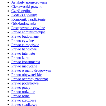
Artykuły sponsorowane
Ciekawostki prawne
Część ogólna
Kodeks Cywilny
Komornik i zadłużenie
Odszkodowania
Postępowanie cywilne
Prawo administracyjne
Prawo budowlane
Prawo cywilne
Prawo europejskie
Prawo handlowe
Prawo internetu
Prawo karne
Prawo konsumenta
Prawo medyczne
Prawo o ruchu drogowym
Prawo obywatelskie
Prawo ochrony zwierząt
Prawo podatkowe
Prawo pracy
Prawo rodzinne
Prawo rolne
Prawo rzeczowe
Prawo spadkowe