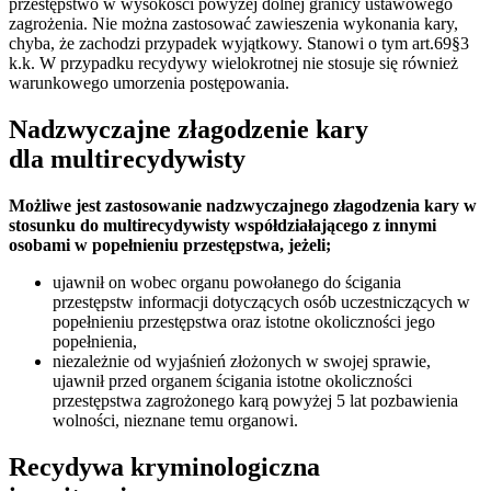
przestępstwo w wysokości powyżej dolnej granicy ustawowego
zagrożenia. Nie można zastosować zawieszenia wykonania kary,
chyba, że zachodzi przypadek wyjątkowy. Stanowi o tym art.69§3
k.k. W przypadku recydywy wielokrotnej nie stosuje się również
warunkowego umorzenia postępowania.
Nadzwyczajne złagodzenie kary
dla multirecydywisty
Możliwe jest zastosowanie nadzwyczajnego złagodzenia kary w
stosunku do multirecydywisty współdziałającego z innymi
osobami w popełnieniu przestępstwa, jeżeli;
ujawnił on wobec organu powołanego do ścigania
przestępstw informacji dotyczących osób uczestniczących w
popełnieniu przestępstwa oraz istotne okoliczności jego
popełnienia,
niezależnie od wyjaśnień złożonych w swojej sprawie,
ujawnił przed organem ścigania istotne okoliczności
przestępstwa zagrożonego karą powyżej 5 lat pozbawienia
wolności, nieznane temu organowi.
Recydywa kryminologiczna