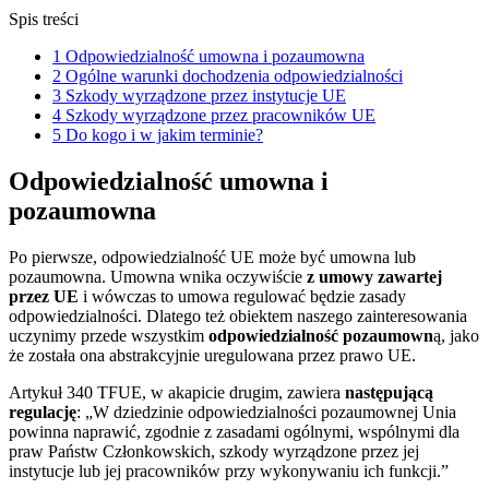
Spis treści
1
Odpowiedzialność umowna i pozaumowna
2
Ogólne warunki dochodzenia odpowiedzialności
3
Szkody wyrządzone przez instytucje UE
4
Szkody wyrządzone przez pracowników UE
5
Do kogo i w jakim terminie?
Odpowiedzialność umowna i
pozaumowna
Po pierwsze, odpowiedzialność UE może być umowna lub
pozaumowna. Umowna wnika oczywiście
z umowy zawartej
przez UE
i wówczas to umowa regulować będzie zasady
odpowiedzialności. Dlatego też obiektem naszego zainteresowania
uczynimy przede wszystkim
odpowiedzialność pozaumown
ą, jako
że została ona abstrakcyjnie uregulowana przez prawo UE.
Artykuł 340 TFUE, w akapicie drugim, zawiera
następującą
regulację
: „W dziedzinie odpowiedzialności pozaumownej Unia
powinna naprawić, zgodnie z zasadami ogólnymi, wspólnymi dla
praw Państw Członkowskich, szkody wyrządzone przez jej
instytucje lub jej pracowników przy wykonywaniu ich funkcji.”