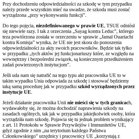
Przy dochodzeniu odpowiedzialności za szkodę w tym przypadku
należy przede wszystkim mieć na uwadze, że szkoda musi zostać
wyrządzona „przy wykonywaniu funkcji”.
Do tego pojęcia,
niezdefiniowanego w prawie UE
, TSUE odniósł
się niewiele razy. I tak z orzeczenia „Sayag kontra Leduc”, którego
teza powtórzona została w orzeczeniu w sprawie „Jamal Ouariachi
kontra Komisja” wynika, że UE nie jest skora do ponoszenia
odpowiedzialności za akty swoich pracowników. Będzie tak tylko
w przypadku „tych aktów jej funkcjonariuszy które, ze względu na
wewnętrzny i bezpośredni związek, są koniecznym przedłużeniem
zadań powierzonych instytucjom”.
Jeśli uda nam się natrafić na tego typu akt pracownika UE to w
takim wypadku Unia odpowiada za szkodę i stosować będziemy
taką samą procedurę jak w przypadku
szkód wyrządzonych przez
instytucje UE
.
Jeżeli działanie pracownika Unii
nie mieści się w tych granicac
h,
wydawałoby się, że można dochodzić naprawienia szkody na
zasadach ogólnych, tak jak w przypadku jakiejkolwiek osoby, która
wyrządziła nam szkodę. Pojawia się tu jednak problem wynikający
z art. 11 Protokołu w Sprawie Przywilejów i Immunitetów UE,
gdyż zgodnie z nim „na terytorium każdego Państwa
Członkowskiego” urzędnicy i pracownicy UE „korzystają z