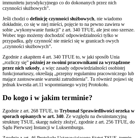
immunitetu jurysdykcyjnego co do dokonanych przez nich
czynności służbowych”.
Jeśli chodzi o
definicję czynności służbowych
, nie wiadomo
dokładnie, co się w niej mieści, pojęcie to na pewno zawiera w
sobie „wykonywanie funkcji” z art. 340 TFUE, ale jest ono szersze.
Wobec tego możemy dochodzić odpowiedzialności tylko w
przypadku, gdy czynność nie mieści się w granicach owych
„czynności służbowych”.
Zgodnie z akapitem 4 art. 340 TFUE to, w jaki sposób Unia
„rozliczy się”
później ze swoimi pracownikami za wyrządzone
przez nich szkody
, a więc zasady odpowiedzialności osobistej
funkcjonariuszy, określają „przepisy regulaminu pracowniczego lub
mające zastosowanie warunki zatrudnienia”. Tu również pojawi się
jednak kwestia art.11 wspomnianego wyżej Protokołu.
Do kogo i w jakim terminie?
Zgodnie z art. 268 TFUE, to
Trybunał Sprawiedliwości orzeka w
sporach opisanych w art. 340
. Ze względu na dwuinstancyjną
strukturę TSUE, skargę należy złożyć, zgodnie z art. 256 TFUE, do
Sądu Pierwszej Instancji w Luksemburgu.
Zgodnie z art. 46 Protokołu Ustanawiającego Statut TSUE, termin