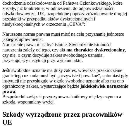
dochodzenia odszkodowania od Państwa Członkowskiego, które
zostały, już konkretnie, w odniesieniu do odpowiedzialności
odszkodowawczej UE, uzupełnione poprzez zróżnicowanie drugiej
przesłanki w przypadku aktów dyskrecjonalnych i
niedyskrecjonalnych w orzeczeniu „CEVA”:
Naruszona norma prawna musi mieć na celu przyznanie jednostce
jakiegoś uprawnienia;
Naruszenie prawa musi być istotne. Stwierdzenie istotności
naruszenia zależy od tego, czy akt
ma charakter dyskrecjonalny
,
czy nie, o czym decyduje zakres swobodnego uznania,
przysługujący instytucji przy wydaniu aktu.
Jeśli swobodne uznanie ma duży zakres, wówczas przekroczenie
granic tego uznania musi być „oczywiste i poważne”, natomiast gdy
instytucji nie przysługuje w ogóle swobodne uznanie albo ma ono
ograniczony zakres, wystarczające będzie
jakiekolwiek naruszenie
prawa
.
Bezpośredni związek przyczynowo-skutkowy między czynem a
szkodą, wspomniany wyżej.
Szkody wyrządzone przez pracowników
UE