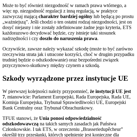
Może to być również niezgodność w ramach prawa wtórnego, a
więc np. niezgodność regulacji z inną regulacją, w praktyce
zazwyczaj mającą
charakter bardziej ogólny
lub będącą po prostu
„ważniejszą”. Jeśli chodzi o ten ostatni rodzaj niezgodności, jest on
dosyć niejasny i nie zostały zdefiniowane żadne jego kryteria, ETS
każdorazowo decydować będzie, czy istnieje taki stosunek
nadrzędności i czy
doszło do naruszenia prawa
.
Oczywiście, zawsze należy wykazać szkodę (może to być zarówno
rzeczywista strata jak i utracone korzyści, choć w drugim przypadku
trudniej będzie o odszkodowanie) oraz bezpośredni związek
przyczynowo-skutkowy między czynem a szkodą.
Szkody wyrządzone przez instytucje UE
W pierwszej kolejności należy przypomnieć,
że instytucji UE jest
7
, mianowicie: Parlament Europejski, Rada Europejska, Rada UE,
Komisja Europejska, Trybunał Sprawiedliwości UE, Europejski
Bank Centralny oraz Trybunał Obrachunkowy.
TFUE stanowi, że
Unia ponosi odpowiedzialność
odszkodowawczą
na takich samych zasadach jak Państwa
Członkowskie. I tak ETS, w orzeczeniu „Brasseriedupêcheur”
określił trzy przesłanki, których spełnienie jest konieczne dla