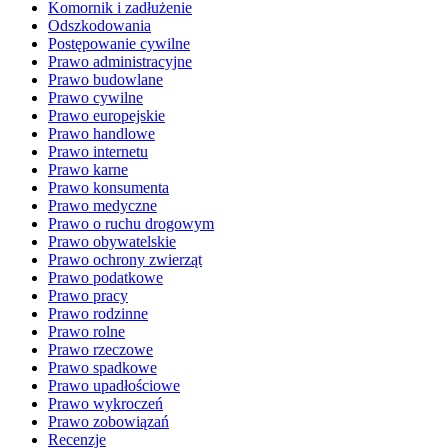
Komornik i zadłużenie
Odszkodowania
Postępowanie cywilne
Prawo administracyjne
Prawo budowlane
Prawo cywilne
Prawo europejskie
Prawo handlowe
Prawo internetu
Prawo karne
Prawo konsumenta
Prawo medyczne
Prawo o ruchu drogowym
Prawo obywatelskie
Prawo ochrony zwierząt
Prawo podatkowe
Prawo pracy
Prawo rodzinne
Prawo rolne
Prawo rzeczowe
Prawo spadkowe
Prawo upadłościowe
Prawo wykroczeń
Prawo zobowiązań
Recenzje