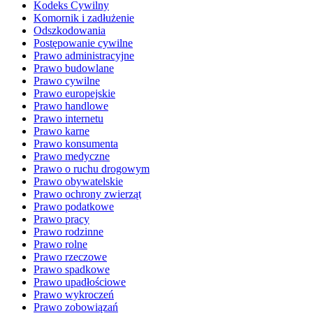
Kodeks Cywilny
Komornik i zadłużenie
Odszkodowania
Postępowanie cywilne
Prawo administracyjne
Prawo budowlane
Prawo cywilne
Prawo europejskie
Prawo handlowe
Prawo internetu
Prawo karne
Prawo konsumenta
Prawo medyczne
Prawo o ruchu drogowym
Prawo obywatelskie
Prawo ochrony zwierząt
Prawo podatkowe
Prawo pracy
Prawo rodzinne
Prawo rolne
Prawo rzeczowe
Prawo spadkowe
Prawo upadłościowe
Prawo wykroczeń
Prawo zobowiązań