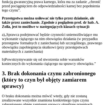
funkcją gwarancyjną prawa karnego, która ma za zadanie „chronić
przed pociągnięciem do odpowiedzialności karnej bez popełnienia
tego czynu”.
Przestępstwa można usiłować nie tylko przez działanie, ale
także przez zaniechanie. Zgodnie z poglądem prof. dr hab. A.
Zolla, jest to możliwe w następujących klasach sytuacji:
a)„Sprawca podejmować będzie czynności uniemożliwiające mu
wykonanie ciążącego na nim obowiązku działania (w przypadku
przestępstw formalnych z zaniechania) lub szczególnego, prawnego
obowiązku zapobiegnięcia skutkowi (przy przestępstwach
materialnych z zaniechania)
b)Powstrzymywanie się od stworzenia sobie warunków
koniecznych do wykonania ciążącego na sprawcy obowiązku.”
3. Brak dokonania czynu zabronionego
(który to czyn był objęty zamiarem
sprawcy)
O braku dokonania można mówić wtedy, gdy nie zostaną
zrealizowane wszystkie znamiona konkretnego typu czynu
zabronionego objęte zamiarem sprawcy określone przepisach