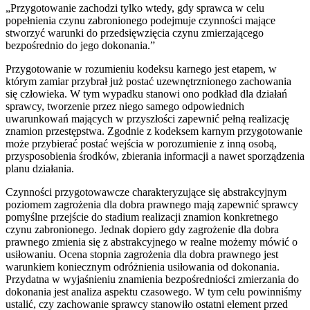
„Przygotowanie zachodzi tylko wtedy, gdy sprawca w celu
popełnienia czynu zabronionego podejmuje czynności mające
stworzyć warunki do przedsięwzięcia czynu zmierzającego
bezpośrednio do jego dokonania.”
Przygotowanie w rozumieniu kodeksu karnego jest etapem, w
którym zamiar przybrał już postać uzewnętrznionego zachowania
się człowieka. W tym wypadku stanowi ono podkład dla działań
sprawcy, tworzenie przez niego samego odpowiednich
uwarunkowań mających w przyszłości zapewnić pełną realizację
znamion przestępstwa. Zgodnie z kodeksem karnym przygotowanie
może przybierać postać wejścia w porozumienie z inną osobą,
przysposobienia środków, zbierania informacji a nawet sporządzenia
planu działania.
Czynności przygotowawcze charakteryzujące się abstrakcyjnym
poziomem zagrożenia dla dobra prawnego mają zapewnić sprawcy
pomyślne przejście do stadium realizacji znamion konkretnego
czynu zabronionego. Jednak dopiero gdy zagrożenie dla dobra
prawnego zmienia się z abstrakcyjnego w realne możemy mówić o
usiłowaniu. Ocena stopnia zagrożenia dla dobra prawnego jest
warunkiem koniecznym odróżnienia usiłowania od dokonania.
Przydatna w wyjaśnieniu znamienia bezpośredniości zmierzania do
dokonania jest analiza aspektu czasowego. W tym celu powinniśmy
ustalić, czy zachowanie sprawcy stanowiło ostatni element przed