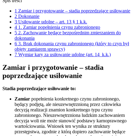
Spis treści
1
Zamiar i przygotowanie – stadia poprzedzające usiłowanie
2
Dokonanie
3
Usiłowanie udolne – art. 13 § 1 k.k.
4
1. Zamiar popełnienia czynu zabronionego
5
2. Zachowanie będące bezpośrednim zmierzaniem do
dokonania
6
3. Brak dokonania czynu zabronionego (który to czyn był
objęty zamiarem sprawcy)
7
Wymiar kary za usiłowanie udolne (art. 14 k.k.)
Zamiar i przygotowanie – stadia
poprzedzające usiłowanie
Stadia poprzedzające usiłowanie to:
Zamiar
popełnienia konkretnego czynu zabronionego,
będący podjętą, ale nieuzewnętrznioną przez człowieka
decyzją realizacji znamion konkretnego typu czynu
zabronionego. Nieuzewnętrzniona ludzkim zachowaniem
decyzja woli nie może stanowić podstawy karnoprawnego
wartościowania. Wniosek ten wynika ze struktury
przestępstwa, zgodnie z którą dopiero zachowanie będące