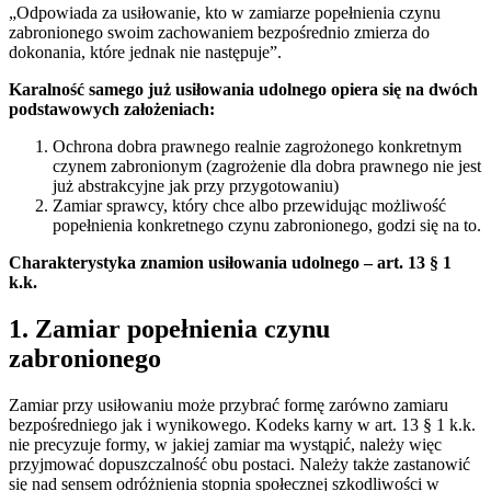
„Odpowiada za usiłowanie, kto w zamiarze popełnienia czynu
zabronionego swoim zachowaniem bezpośrednio zmierza do
dokonania, które jednak nie następuje”.
Karalność samego już usiłowania udolnego opiera się na dwóch
podstawowych założeniach:
Ochrona dobra prawnego realnie zagrożonego konkretnym
czynem zabronionym (zagrożenie dla dobra prawnego nie jest
już abstrakcyjne jak przy przygotowaniu)
Zamiar sprawcy, który chce albo przewidując możliwość
popełnienia konkretnego czynu zabronionego, godzi się na to.
Charakterystyka znamion usiłowania udolnego – art. 13 § 1
k.k.
1. Zamiar popełnienia czynu
zabronionego
Zamiar przy usiłowaniu może przybrać formę zarówno zamiaru
bezpośredniego jak i wynikowego. Kodeks karny w art. 13 § 1 k.k.
nie precyzuje formy, w jakiej zamiar ma wystąpić, należy więc
przyjmować dopuszczalność obu postaci. Należy także zastanowić
się nad sensem odróżnienia stopnia społecznej szkodliwości w