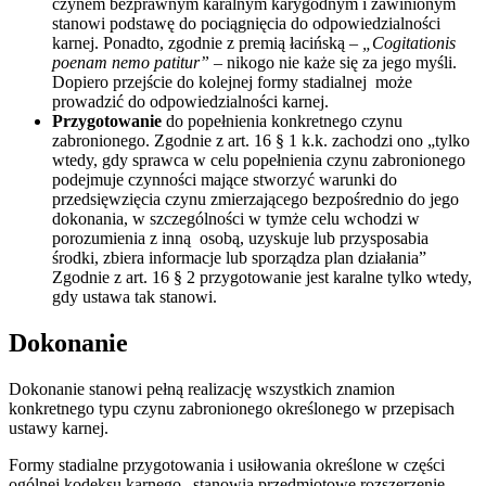
czynem bezprawnym karalnym karygodnym i zawinionym
stanowi podstawę do pociągnięcia do odpowiedzialności
karnej. Ponadto, zgodnie z premią łacińską –
„Cogitationis
poenam nemo patitur”
– nikogo nie każe się za jego myśli.
Dopiero przejście do kolejnej formy stadialnej może
prowadzić do odpowiedzialności karnej.
Przygotowanie
do popełnienia konkretnego czynu
zabronionego. Zgodnie z art. 16 § 1 k.k. zachodzi ono „tylko
wtedy, gdy sprawca w celu popełnienia czynu zabronionego
podejmuje czynności mające stworzyć warunki do
przedsięwzięcia czynu zmierzającego bezpośrednio do jego
dokonania, w szczególności w tymże celu wchodzi w
porozumienia z inną osobą, uzyskuje lub przysposabia
środki, zbiera informacje lub sporządza plan działania”
Zgodnie z art. 16 § 2 przygotowanie jest karalne tylko wtedy,
gdy ustawa tak stanowi.
Dokonanie
Dokonanie stanowi pełną realizację wszystkich znamion
konkretnego typu czynu zabronionego określonego w przepisach
ustawy karnej.
Formy stadialne przygotowania i usiłowania określone w części
ogólnej kodeksu karnego „stanowią przedmiotowe rozszerzenie