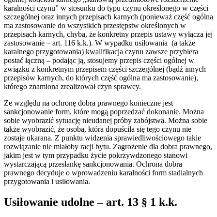
karalności czynu” w stosunku do typu czynu określonego w części
szczególnej oraz innych przepisach karnych (ponieważ część ogólna
ma zastosowanie do wszystkich przestępstw określonych w
przepisach karnych, chyba, że konkretny przepis ustawy wyłącza jej
zastosowanie – art. 116 k.k.). W wypadku usiłowania (a także
karalnego przygotowania) kwalifikacja czynu zawsze przybiera
postać łączną – podając ją, stosujemy przepis części ogólnej w
związku z konkretnym przepisem części szczególnej (bądź innych
przepisów karnych, do których część ogólna ma zastosowanie),
którego znamiona zrealizował czyn sprawcy.
Ze względu na ochronę dobra prawnego konieczne jest
sankcjonowanie form, które mogą poprzedzać dokonanie. Można
sobie wyobrazić sytuację nieudanej próby zabójstwa. Można sobie
także wyobrazić, że osoba, która dopuściła się tego czynu nie
zostaje ukarana. Z punktu widzenia sprawiedliwościowego takie
rozwiązanie nie miałoby racji bytu. Zagrożenie dla dobra prawnego,
jakim jest w tym przypadku życie pokrzywdzonego stanowi
wystarczającą przesłankę sankcjonowania. Ochrona dobra
prawnego decyduje o wprowadzeniu karalności form stadialnych
przygotowania i usiłowania.
Usiłowanie udolne – art. 13 § 1 k.k.