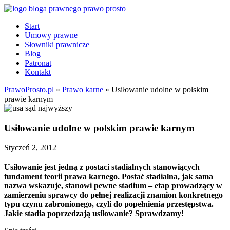
Start
Umowy prawne
Słowniki prawnicze
Blog
Patronat
Kontakt
PrawoProsto.pl
»
Prawo karne
» Usiłowanie udolne w polskim
prawie karnym
Usiłowanie udolne w polskim prawie karnym
Styczeń 2, 2012
Usiłowanie jest jedną z postaci stadialnych stanowiących
fundament teorii prawa karnego. Postać stadialna, jak sama
nazwa wskazuje, stanowi pewne stadium – etap prowadzący w
zamierzeniu sprawcy do pełnej realizacji znamion konkretnego
typu czynu zabronionego, czyli do popełnienia przestępstwa.
Jakie stadia poprzedzają usiłowanie? Sprawdzamy!