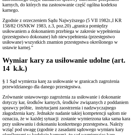
karnych, do których ma zastosowanie część ogólna kodeksu
karnego.
Zgodnie z orzeczeniem Sądu Najwyższego (5 VII 1982r.,I KR
158/82 OSNKW 1983, z.3, poz.20) „granica pomiędzy
usiłowaniem a dokonaniem przebiega w zakresie wypełnienia
(przestępstwo dokonane) lub niewypełnienia (przestępstwo
usiłowane) wszystkich znamion przestępstwa określonego w
ustawie karnej.”
Wymiar kary za usiłowanie udolne (art.
14 k.k.)
§ 1 Sąd wymierza karę za usiłowanie w granicach zagrożenia
przewidzianego dla danego przestępstwa.
Zrównanie ustawowego zagrożenia za usiłowanie i dokonanie
dotyczy kar, środków karnych, środków związanych z poddaniem
sprawcy próbie, instytucjami zaostrzenia i nadzwyczajnego
złagodzenia kary. Jednakże nadanie takiej kompetencji sądom nie
oznacza, że w każdej sytuacji zostanie wymierzona taka sama kara
przy usiłowaniu i dokonaniu konkretnego przestępstwa. Należy
wziąć pod uwagę (zgodnie z zasadami sądowego wymiaru kary
określonymi w kodeksie karnym), że sąd wymierzając karę