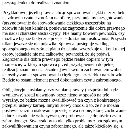
przystąpieniem do realizacji znamion.
Przykładowo, jeżeli sprawca chcąc spowodować ciężki uszczerbek
na zdrowiu czatuje z nożem na ofiarę, przyjmujemy przygotowanie
(przygotowanie do spowodowania ciężkiego uszczerbku na
zdrowiu nie jest karalne), ponieważ zagrożenie dla dobra prawnego
ma nadal charakter abstrakcyjny. Nie mamy bowiem pewności, czy
możliwe będzie faktyczne przejście do stadium usiłowania. Przyszła
ofiara jeszcze się nie pojawiła. Sprawca postępuje według
sporządzonego wcześniej planu działania, wyczekuje tej konkretnej
osoby, jednakże nie ma całkowitej pewności, że się pojawi.
Zagrożenie dla dobra prawnego będzie realne dopiero w tym
momencie, w którym sprawca przed przystąpieniem do pełnej
realizacji znamion ostatecznie ujawni swoim zachowaniem wobec
tej osoby zamiar spowodowania ciężkiego uszczerbku na zdrowiu.
Będzie to ostatni element przed dokonaniem czynu zabronionego.
Obligatoryjnie ustalamy, czy zamiar sprawcy (bezpośredni bądź
wynikowy) został ujawniony przez niego w sposób na tyle
wyraźny, że będzie można kwalifikować ten czyn z konkretnego
przepisu ustawy karnej. Innymi słowy chodzi o to, że nie można
postawić zarzutu usiłowania przestępstwa osobie, której zachowanie
jednoznacznie nie wskazywało, że próbowała się dopuścić czynu
zabronionego. Stwarzałoby to nie tylko problemy z początkowym
zakwalifikowaniem czynu zabronionego, ale także kłóciłoby się z