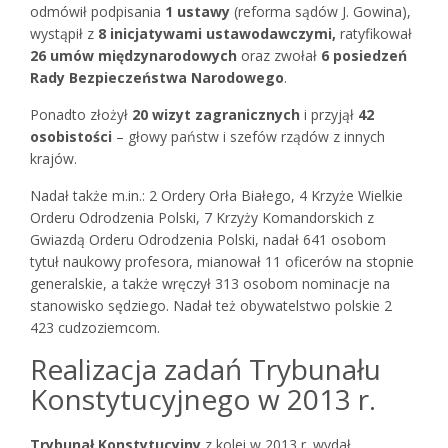
odmówił podpisania
1 ustawy
(reforma sądów J. Gowina),
wystąpił z
8 inicjatywami ustawodawczymi,
ratyfikował
26 umów międzynarodowych
oraz zwołał
6 posiedzeń
Rady Bezpieczeństwa Narodowego
.
Ponadto złożył
20 wizyt zagranicznych
i przyjął
42
osobistości
– głowy państw i szefów rządów z innych
krajów.
Nadał także m.in.: 2 Ordery Orła Białego, 4 Krzyże Wielkie
Orderu Odrodzenia Polski, 7 Krzyży Komandorskich z
Gwiazdą Orderu Odrodzenia Polski, nadał 641 osobom
tytuł naukowy profesora, mianował 11 oficerów na stopnie
generalskie, a także wręczył 313 osobom nominacje na
stanowisko sędziego. Nadał też obywatelstwo polskie 2
423 cudzoziemcom.
Realizacja zadań Trybunału
Konstytucyjnego w 2013 r.
Trybunał Konstytucyjny
z kolei w 2013 r. wydał