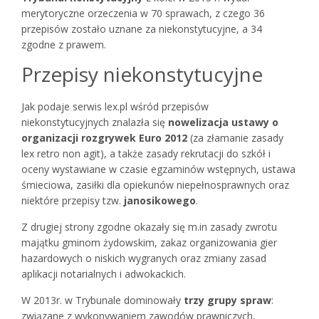
merytoryczne orzeczenia w 70 sprawach, z czego 36
przepisów zostało uznane za niekonstytucyjne, a 34
zgodne z prawem.
Przepisy niekonstytucyjne
Jak podaje serwis lex.pl wśród przepisów
niekonstytucyjnych znalazła się
nowelizacja ustawy o
organizacji rozgrywek Euro 2012
(za złamanie zasady
lex retro non agit), a także zasady rekrutacji do szkół i
oceny wystawiane w czasie egzaminów wstępnych, ustawa
śmieciowa, zasiłki dla opiekunów niepełnosprawnych oraz
niektóre przepisy tzw.
janosikowego
.
Z drugiej strony zgodne okazały się m.in zasady zwrotu
majątku gminom żydowskim, zakaz organizowania gier
hazardowych o niskich wygranych oraz zmiany zasad
aplikacji notarialnych i adwokackich.
W 2013r. w Trybunale dominowały
trzy grupy spraw
:
związane z wykonywaniem zawodów prawniczych,