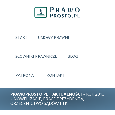
START
UMOWY PRAWNE
SŁOWNIKI PRAWNICZE
BLOG
PATRONAT
KONTAKT
PRAWOPROSTO.PL
»
AKTUALNOŚCI
» ROK 2013
– NOWELIZACJE, PRACE PREZYDENTA,
ORZECZNICTWO SĄDÓW I TK