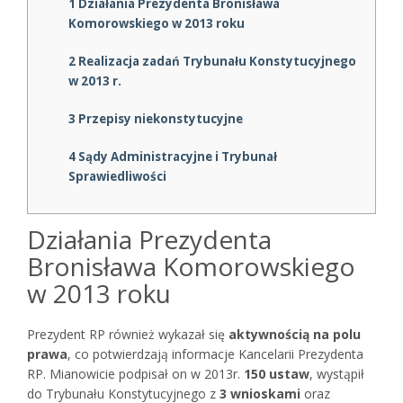
1
Działania Prezydenta Bronisława
Komorowskiego w 2013 roku
2
Realizacja zadań Trybunału Konstytucyjnego
w 2013 r.
3
Przepisy niekonstytucyjne
4
Sądy Administracyjne i Trybunał
Sprawiedliwości
Działania Prezydenta
Bronisława Komorowskiego
w 2013 roku
Prezydent RP również wykazał się
aktywnością na polu
prawa
, co potwierdzają informacje Kancelarii Prezydenta
RP. Mianowicie podpisał on w 2013r.
150 ustaw
, wystąpił
do Trybunału Konstytucyjnego z
3 wnioskami
oraz