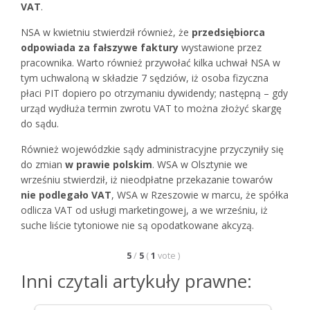
VAT
.
NSA w kwietniu stwierdził również, że
przedsiębiorca
odpowiada za fałszywe faktury
wystawione przez
pracownika. Warto również przywołać kilka uchwał NSA w
tym uchwaloną w składzie 7 sędziów, iż osoba fizyczna
płaci PIT dopiero po otrzymaniu dywidendy; następną – gdy
urząd wydłuża termin zwrotu VAT to można złożyć skargę
do sądu.
Również wojewódzkie sądy administracyjne przyczyniły się
do zmian
w prawie polskim
. WSA w Olsztynie we
wrześniu stwierdził, iż nieodpłatne przekazanie towarów
nie podlegało VAT
, WSA w Rzeszowie w marcu, że spółka
odlicza VAT od usługi marketingowej, a we wrześniu, iż
suche liście tytoniowe nie są opodatkowane akcyzą.
5
/
5
(
1
vote
)
Inni czytali artykuły prawne: