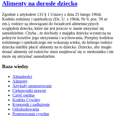
Alimenty na dorosłe dziecko
Zgodnie z artykułem 133 § 1 Ustawy z dnia 25 lutego 1964r.
Kodeks rodzinny i opiekuńczy (Dz. U. z 1964r, Nr 9, poz. 59 ze
zm.), rodzice są obowiązani do świadczeń alimentacyjnych
względem dziecka, które nie jest jeszcze w stanie utrzymać się
samodzielnie. Chyba , że dochody z majątku dziecka wystarczą na
pokrycie kosztów jego utrzymania i wychowania. Przepisy kodeksu
rodzinnego i opiekuńczego nie wskazują wieku, do którego rodzice
dziecka mieliby płacić alimenty na to dziecko. Dziecko, aby mogło
dostać alimenty od rodziców musi znajdować się w niedostatku i nie
może się utrzymać samodzielnie.
Baza wiedzy
Aktualności
Alimenty
Artykuły sponsorowane
Ciekawostki prawne
Część ogólna
Kodeks Cywilny
Komornik i zadłużenie
Odszkodowania
Postępowanie cywilne