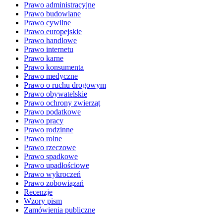
Prawo administracyjne
Prawo budowlane
Prawo cywilne
Prawo europejskie
Prawo handlowe
Prawo internetu
Prawo karne
Prawo konsumenta
Prawo medyczne
Prawo o ruchu drogowym
Prawo obywatelskie
Prawo ochrony zwierząt
Prawo podatkowe
Prawo pracy
Prawo rodzinne
Prawo rolne
Prawo rzeczowe
Prawo spadkowe
Prawo upadłościowe
Prawo wykroczeń
Prawo zobowiązań
Recenzje
Wzory pism
Zamówienia publiczne