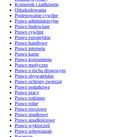
Komornik i zadłużenie
Odszkodowania
Postępowanie cywilne
Prawo administracyjne
Prawo budowlane
Prawo cywilne
Prawo europejskie
Prawo handlowe
Prawo internetu
Prawo karne
Prawo konsumenta
Prawo medyczne
Prawo o ruchu drogowym
Prawo obywatelskie
Prawo ochrony zwierząt
Prawo podatkowe
Prawo pracy
Prawo rodzinne
Prawo rolne
Prawo rzeczowe
Prawo spadkowe
Prawo upadłościowe
Prawo wykroczeń
Prawo zobowiązań
Recenzje