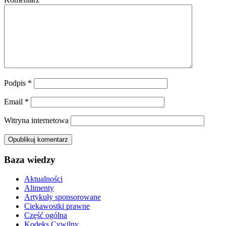
Podpis
*
Email
*
Witryna internetowa
Baza wiedzy
Aktualności
Alimenty
Artykuły sponsorowane
Ciekawostki prawne
Część ogólna
Kodeks Cywilny