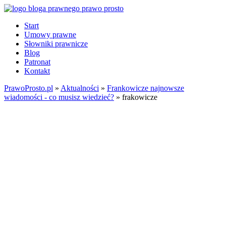
Start
Umowy prawne
Słowniki prawnicze
Blog
Patronat
Kontakt
PrawoProsto.pl
»
Aktualności
»
Frankowicze najnowsze
wiadomości - co musisz wiedzieć?
» frakowicze