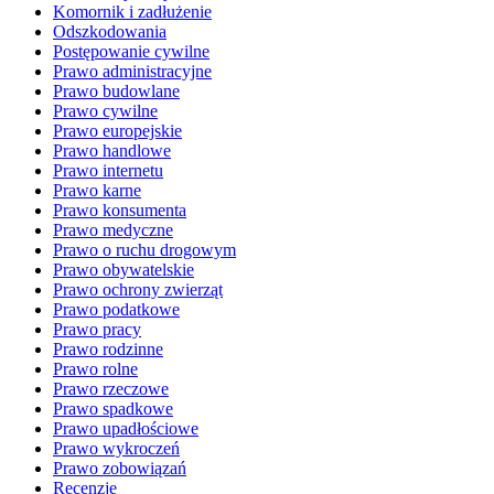
Komornik i zadłużenie
Odszkodowania
Postępowanie cywilne
Prawo administracyjne
Prawo budowlane
Prawo cywilne
Prawo europejskie
Prawo handlowe
Prawo internetu
Prawo karne
Prawo konsumenta
Prawo medyczne
Prawo o ruchu drogowym
Prawo obywatelskie
Prawo ochrony zwierząt
Prawo podatkowe
Prawo pracy
Prawo rodzinne
Prawo rolne
Prawo rzeczowe
Prawo spadkowe
Prawo upadłościowe
Prawo wykroczeń
Prawo zobowiązań
Recenzje