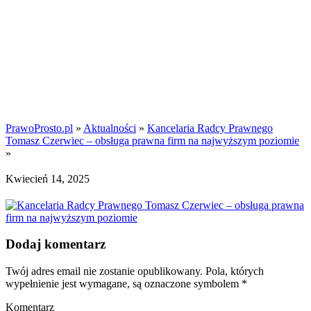
PrawoProsto.pl
»
Aktualności
»
Kancelaria Radcy Prawnego
Tomasz Czerwiec – obsługa prawna firm na najwyższym poziomie
»
Kwiecień 14, 2025
Dodaj komentarz
Twój adres email nie zostanie opublikowany.
Pola, których
wypełnienie jest wymagane, są oznaczone symbolem
*
Komentarz