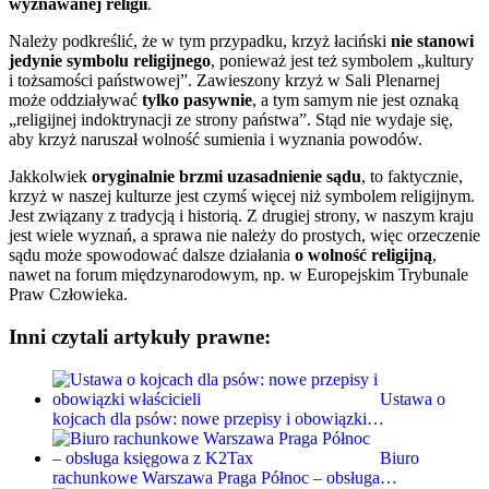
wyznawanej religii
.
Należy podkreślić, że w tym przypadku, krzyż łaciński
nie stanowi
jedynie symbolu religijnego
, ponieważ jest też symbolem „kultury
i tożsamości państwowej”. Zawieszony krzyż w Sali Plenarnej
może oddziaływać
tylko pasywnie
, a tym samym nie jest oznaką
„religijnej indoktrynacji ze strony państwa”. Stąd nie wydaje się,
aby krzyż naruszał wolność sumienia i wyznania powodów.
Jakkolwiek
oryginalnie brzmi uzasadnienie sądu
, to faktycznie,
krzyż w naszej kulturze jest czymś więcej niż symbolem religijnym.
Jest związany z tradycją i historią. Z drugiej strony, w naszym kraju
jest wiele wyznań, a sprawa nie należy do prostych, więc orzeczenie
sądu może spowodować dalsze działania
o wolność religijną
,
nawet na forum międzynarodowym, np. w Europejskim Trybunale
Praw Człowieka.
Inni czytali artykuły prawne:
Ustawa o
kojcach dla psów: nowe przepisy i obowiązki…
Biuro
rachunkowe Warszawa Praga Północ – obsługa…