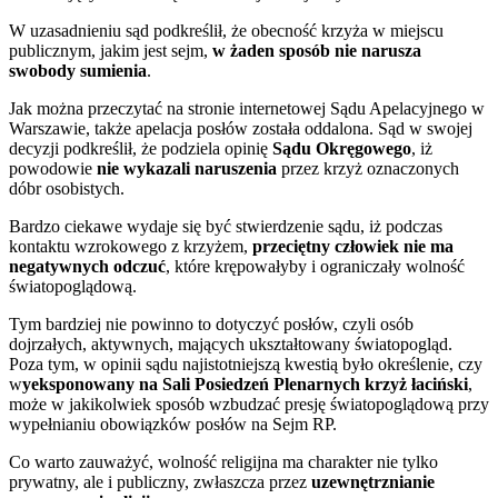
W uzasadnieniu sąd podkreślił, że obecność krzyża w miejscu
publicznym, jakim jest sejm,
w żaden sposób nie narusza
swobody sumienia
.
Jak można przeczytać na stronie internetowej Sądu Apelacyjnego w
Warszawie, także apelacja posłów została oddalona. Sąd w swojej
decyzji podkreślił, że podziela opinię
Sądu Okręgowego
, iż
powodowie
nie wykazali naruszenia
przez krzyż oznaczonych
dóbr osobistych.
Bardzo ciekawe wydaje się być stwierdzenie sądu, iż podczas
kontaktu wzrokowego z krzyżem,
przeciętny człowiek nie ma
negatywnych odczuć
, które krępowałyby i ograniczały wolność
światopoglądową.
Tym bardziej nie powinno to dotyczyć posłów, czyli osób
dojrzałych, aktywnych, mających ukształtowany światopogląd.
Poza tym, w opinii sądu najistotniejszą kwestią było określenie, czy
w
yeksponowany na Sali Posiedzeń Plenarnych krzyż łaciński
,
może w jakikolwiek sposób wzbudzać presję światopoglądową przy
wypełnianiu obowiązków posłów na Sejm RP.
Co warto zauważyć, wolność religijna ma charakter nie tylko
prywatny, ale i publiczny, zwłaszcza przez
uzewnętrznianie