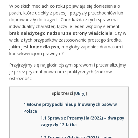
W polskich mediach co roku pojawiają się doniesienia o
psach, które uciekły z posesji, pogryzły przechodniów lub
doprowadziły do tragedii. Choć każda z tych spraw ma
indywidualny charakter, łączy je jeden wspólny element –
brak należytego nadzoru ze strony właściciela
. Czy w
wielu z tych przypadków zastosowanie prostego środka,
jakim jest
kojec dla psa
, mogłoby zapobiec dramatom i
konsekwencjom prawnym?
Przyjrzyjmy się najgłośniejszym sprawom i przeanalizujmy
je przez pryzmat prawa oraz praktycznych środków
ostrożności.
Spis treści
[
Ukryj
]
1
Głośne przypadki nieupilnowanych psów w
Polsce
1.1
Sprawa z Przemyśla (2022) – dwa psy
zagryzły 12-latka
1.2
Sprawa z Gdańska (2021) – pies