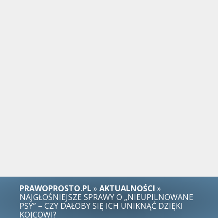
PRAWOPROSTO.PL
»
AKTUALNOŚCI
»
NAJGŁOŚNIEJSZE SPRAWY O „NIEUPILNOWANE
PSY” – CZY DAŁOBY SIĘ ICH UNIKNĄĆ DZIĘKI
KOJCOWI?