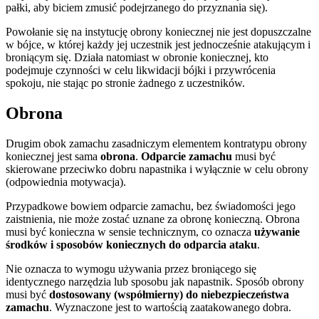
pałki, aby biciem zmusić podejrzanego do przyznania się).
Powołanie się na instytucję obrony koniecznej nie jest dopuszczalne
w bójce, w której każdy jej uczestnik jest jednocześnie atakującym i
broniącym się. Działa natomiast w obronie koniecznej, kto
podejmuje czynności w celu likwidacji bójki i przywrócenia
spokoju, nie stając po stronie żadnego z uczestników.
Obrona
Drugim obok zamachu zasadniczym elementem kontratypu obrony
koniecznej jest sama
obrona
.
Odparcie zamachu
musi być
skierowane przeciwko dobru napastnika i wyłącznie w celu obrony
(odpowiednia motywacja).
Przypadkowe bowiem odparcie zamachu, bez świadomości jego
zaistnienia, nie może zostać uznane za obronę konieczną. Obrona
musi być konieczna w sensie technicznym, co oznacza
używanie
środków i sposobów koniecznych do odparcia ataku
.
Nie oznacza to wymogu używania przez broniącego się
identycznego narzędzia lub sposobu jak napastnik. Sposób obrony
musi być
dostosowany (współmierny) do niebezpieczeństwa
zamachu
. Wyznaczone jest to wartością zaatakowanego dobra.