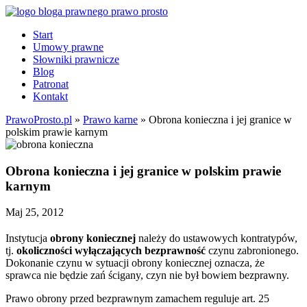
Start
Umowy prawne
Słowniki prawnicze
Blog
Patronat
Kontakt
PrawoProsto.pl
»
Prawo karne
» Obrona konieczna i jej granice w
polskim prawie karnym
Obrona konieczna i jej granice w polskim prawie
karnym
Maj 25, 2012
Instytucja
obrony koniecznej
należy do ustawowych kontratypów,
tj.
okoliczności wyłączających bezprawność
czynu zabronionego.
Dokonanie czynu w sytuacji obrony koniecznej oznacza, że
sprawca nie będzie zań ścigany, czyn nie był bowiem bezprawny.
Prawo obrony przed bezprawnym zamachem reguluje art. 25