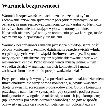
Warunek bezprawności
Warunek
bezprawności
zamachu oznacza, że musi być to
zachowanie człowieka sprzeczne z porządkiem prawnym, co nie
oznacza, że musi realizować znamiona czynu karalnego. Nie może
to być zachowanie naruszające wyłącznie normy moralne.
Napastnik nie musi być winny w rozumieniu prawa karnego, może
być zatem np. niepoczytalny lub nieletni.
Warunek bezprawności zamachu przesądza o niedopuszczalności
obrony koniecznej przeciwko
działaniom przedstawicieli władz
wypełniających swe obowiązki służbowe
, nawet jeżeli są one
merytorycznie niesłuszne czy też błędnie skierowane przeciwko
niewłaściwej osobie. Przedstawicie władz muszą jednak w tym
wypadku działać w granicach swoich kompetencji i muszą
zachować formalne warunki przeprowadzania działań.
Przy spełnieniu tych wymogów poszkodowanemu takim działaniem
funkcjonariusza nie służy obrona konieczna, a jedynie właściwa
droga prawna np. roszczenie o odszkodowanie. Obrona konieczna
przysługuje natomiast w sytuacjach, gdy czynność podjęta przez
funkcjonariusza w ogóle nie mieści się w ramach jego kompetencji
(np. komornik pozbawia dłużnika wolności) albo gdy w sposób
oczywisty narusza on swoje kompetencje (np. policjant używa