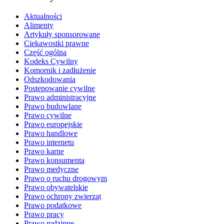
Aktualności
Alimenty
Artykuły sponsorowane
Ciekawostki prawne
Część ogólna
Kodeks Cywilny
Komornik i zadłużenie
Odszkodowania
Postępowanie cywilne
Prawo administracyjne
Prawo budowlane
Prawo cywilne
Prawo europejskie
Prawo handlowe
Prawo internetu
Prawo karne
Prawo konsumenta
Prawo medyczne
Prawo o ruchu drogowym
Prawo obywatelskie
Prawo ochrony zwierząt
Prawo podatkowe
Prawo pracy
Prawo rodzinne