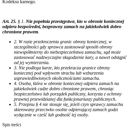
Kodeksu karnego.
Art. 25.
§ 1.
Nie popełnia przestępstwa
,
kto w obronie koniecznej
odpiera bezpośredni, bezprawny zamach na jakiekolwiek dobro
chronione prawem
.
2. W razie przekroczenia granic obrony koniecznej, w
szczególności gdy sprawca zastosował sposób obrony
niewspółmierny do niebezpieczeństwa zamachu, sąd może
zastosować nadzwyczajne złagodzenie kary, a nawet odstąpić
od jej wymierzenia.
3. Nie podlega karze, kto przekracza granice obrony
koniecznej pod wpływem strachu lub wzburzenia
usprawiedliwionych okolicznościami zamachu.
4. Osoba, która w obronie koniecznej odpiera zamach na
jakiekolwiek cudze dobro chronione prawem, chroniąc
bezpieczeństwo lub porządek publiczny, korzysta z ochrony
prawnej przewidzianej dla funkcjonariuszy publicznych.
5. Przepisu § 4 nie stosuje się, jeżeli czyn sprawcy zamachu
skierowany przeciwko osobie odpierającej zamach godzi
wyłącznie w cześć lub godność tej osoby.
Spis treści