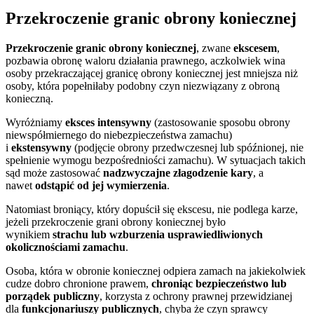
Przekroczenie granic obrony koniecznej
Przekroczenie granic obrony koniecznej
, zwane
ekscesem
,
pozbawia obronę waloru działania prawnego, aczkolwiek wina
osoby przekraczającej granicę obrony koniecznej jest mniejsza niż
osoby, która popełniłaby podobny czyn niezwiązany z obroną
konieczną.
Wyróżniamy
eksces intensywny
(zastosowanie sposobu obrony
niewspółmiernego do niebezpieczeństwa zamachu)
i
ekstensywny
(podjęcie obrony przedwczesnej lub spóźnionej, nie
spełnienie wymogu bezpośredniości zamachu). W sytuacjach takich
sąd może zastosować
nadzwyczajne złagodzenie kary
, a
nawet
odstąpić od jej wymierzenia
.
Natomiast broniący, który dopuścił się ekscesu, nie podlega karze,
jeżeli przekroczenie grani obrony koniecznej było
wynikiem
strachu lub wzburzenia usprawiedliwionych
okolicznościami zamachu
.
Osoba, która w obronie koniecznej odpiera zamach na jakiekolwiek
cudze dobro chronione prawem,
chroniąc bezpieczeństwo lub
porządek publiczny
, korzysta z ochrony prawnej przewidzianej
dla
funkcjonariuszy publicznych
, chyba że czyn sprawcy