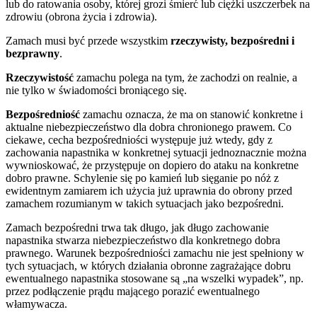
lub do ratowania osoby, której grozi śmierć lub ciężki uszczerbek na
zdrowiu (obrona życia i zdrowia).
Zamach musi być przede wszystkim
rzeczywisty, bezpośredni i
bezprawny
.
Rzeczywistość
zamachu polega na tym, że zachodzi on realnie, a
nie tylko w świadomości broniącego się.
Bezpośredniość
zamachu oznacza, że ma on stanowić konkretne i
aktualne niebezpieczeństwo dla dobra chronionego prawem. Co
ciekawe, cecha bezpośredniości występuje już wtedy, gdy z
zachowania napastnika w konkretnej sytuacji jednoznacznie można
wywnioskować, że przystępuje on dopiero do ataku na konkretne
dobro prawne. Schylenie się po kamień lub sięganie po nóż z
ewidentnym zamiarem ich użycia już uprawnia do obrony przed
zamachem rozumianym w takich sytuacjach jako bezpośredni.
Zamach bezpośredni trwa tak długo, jak długo zachowanie
napastnika stwarza niebezpieczeństwo dla konkretnego dobra
prawnego. Warunek bezpośredniości zamachu nie jest spełniony w
tych sytuacjach, w których działania obronne zagrażające dobru
ewentualnego napastnika stosowane są „na wszelki wypadek”, np.
przez podłączenie prądu mającego porazić ewentualnego
włamywacza.