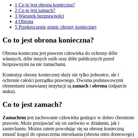
1
Co to jest obrona konieczna?
2
Co to jest zamach?
3
Warunek bezprawności
4
Obrona
5
Przekroczenie granic obrony koniecznej
Co to jest obrona konieczna?
Obrona konieczna jest prawem człowieka do ochrony dóbr
własnych, dóbr innych osób oraz dóbr publicznych przed
bezprawnymi na nie zamachami.
Kontratyp obrony koniecznej służy nie tylko jednostce, ale i
ochronie całości porządku prawnego. Dwoma podstawowymi
elementami omawianej instytucji są
zamach
i
obrona
(odparcie
ataku).
Co to jest zamach?
Zamachem
jest zachowanie człowieka godzące w dobro chronione
prawem. Może przejawiać się on zarówno w działaniu, jak i
zaniechaniu. Można zatem powołując się na obronę konieczną
zmusić kogoś do opuszczenia mieszkania (obrona miru domowego)