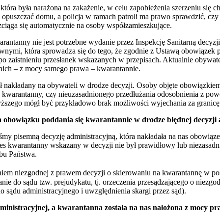
tóra była narażona na zakażenie, w celu zapobieżenia szerzeniu się 
opuszczać domu, a policja w ramach patroli ma prawo sprawdzić, czy 
ciąga się automatycznie na osoby współzamieszkujące.
ntanny nie jest potrzebne wydanie przez Inspekcję Sanitarną decyzji
ymi, która sprowadza się do tego, że zgodnie z Ustawą obowiązek po
o zaistnieniu przesłanek wskazanych w przepisach. Aktualnie obywatel
na nich – z mocy samego prawa – kwarantannie.
akładany na obywateli w drodze decyzji. Osoby objęte obowiązkiem po
ch kwarantanny, czy nieuzasadnionego przedłużania odosobnienia z p
zego mógł być przykładowo brak możliwości wyjechania za granicę d
ia obowiązku poddania się kwarantannie w drodze błędnej decyzji 
y pisemną decyzję administracyjną, która nakładała na nas obowiązek 
kres kwarantanny wskazany w decyzji nie był prawidłowy lub niezasad
bu Państwa.
em niezgodnej z prawem decyzji o skierowaniu na kwarantannę w p
e do sądu tzw. prejudykatu, tj. orzeczenia przesądzającego o niezg
o sądu administracyjnego i uwzględnienia skargi przez sąd).
administracyjnej, a kwarantanna została na nas nałożona z mocy 