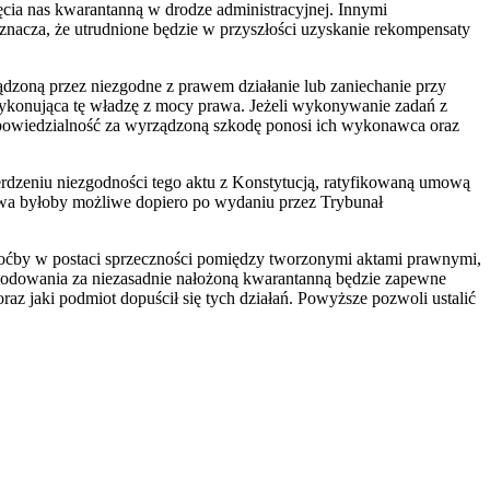
cia nas kwarantanną w drodze administracyjnej. Innymi
acza, że utrudnione będzie w przyszłości uzyskanie rekompensaty
dzoną przez niezgodne z prawem działanie lub zaniechanie przy
ykonująca tę władzę z mocy prawa. Jeżeli wykonywanie zadań z
 odpowiedzialność za wyrządzoną szkodę ponosi ich wykonawca oraz
erdzeniu niezgodności tego aktu z Konstytucją, ratyfikowaną umową
a byłoby możliwe dopiero po wydaniu przez Trybunał
choćby w postaci sprzeczności pomiędzy tworzonymi aktami prawnymi,
kodowania za niezasadnie nałożoną kwarantanną będzie zapewne
az jaki podmiot dopuścił się tych działań. Powyższe pozwoli ustalić