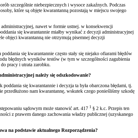
chorób szczególnie niebezpiecznych i wysoce zakaźnych. Podczas
osoby, które są objęte kwarantanną pozostają w miejscu swojego
 administracyjnej, nawet w formie ustnej. w konsekwencji
ddania się kwarantannie miałby wynikać z decyzji administracyjnej
e objęci kwarantanną nie otrzymują pisemnej decyzji
ddania się kwarantannie często stały się niejako ofiarami błędów
owodu błędnych wyników testów (w tym w szczególności zagubienia
o pracy i utrata zarobku.
administracyjnej należy się odszkodowanie?
poddania się kwarantannie i decyzja ta była obarczona błędami, tj.
nie przedłużono nam kwarantannę, wskutek czego ponieśliśmy szkodę
1
ostępowaniu sądowym może stanowić art. 417
§ 2 k.c. Przepis ten
odności z prawem danego zachowania władzy publicznej (uzyskanego
prawa na podstawie aktualnego Rozporządzenia?