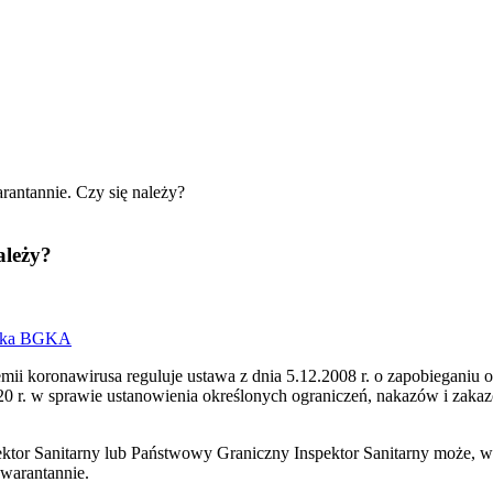
antannie. Czy się należy?
ależy?
acka BGKA
i koronawirusa reguluje ustawa z dnia 5.12.2008 r. o zapobieganiu or
0 r. w sprawie ustanowienia określonych ograniczeń, nakazów i zakaz
or Sanitarny lub Państwowy Graniczny Inspektor Sanitarny może, w dr
warantannie.