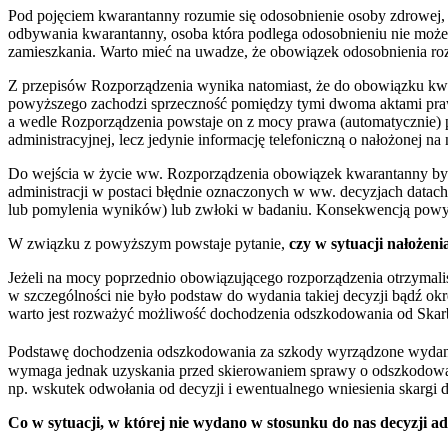
Pod pojęciem kwarantanny rozumie się odosobnienie osoby zdrowej, k
odbywania kwarantanny, osoba która podlega odosobnieniu nie może 
zamieszkania. Warto mieć na uwadze, że obowiązek odosobnienia roz
Z przepisów Rozporządzenia wynika natomiast, że do obowiązku kwara
powyższego zachodzi sprzeczność pomiędzy tymi dwoma aktami prawn
a wedle Rozporządzenia powstaje on z mocy prawa (automatycznie) p
administracyjnej, lecz jedynie informację telefoniczną o nałożonej 
Do wejścia w życie ww. Rozporządzenia obowiązek kwarantanny był n
administracji w postaci błędnie oznaczonych w ww. decyzjach data
lub pomylenia wyników) lub zwłoki w badaniu. Konsekwencją powyżs
W związku z powyższym powstaje pytanie,
czy w sytuacji nałożen
Jeżeli na mocy poprzednio obowiązującego rozporządzenia otrzymaliśm
w szczególności nie było podstaw do wydania takiej decyzji bądź o
warto jest rozważyć możliwość dochodzenia odszkodowania od Skar
Podstawę dochodzenia odszkodowania za szkody wyrządzone wydani
wymaga jednak uzyskania przed skierowaniem sprawy o odszkodowani
np. wskutek odwołania od decyzji i ewentualnego wniesienia skargi d
Co w sytuacji, w której nie wydano w stosunku do nas decyzji 