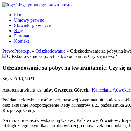
Start
Umowy prawne
Słowniki prawnicze
Blog
Patronat
Kontakt
PrawoProsto.pl
»
Odszkodowania
» Odszkodowanie za pobyt na kwar
Odszkodowanie za pobyt na kwarantannie. Czy się n
Styczeń 18, 2021
Autorem artykułu jest
adw. Grzegorz Górecki
,
Kancelaria Adwok
Poddanie określonej osoby przymusowej kwarantannie podczas epidemi
oraz aktualnie Rozporządzenie Rady Ministrów z 23 października 202
Rozporządzenie).
Na mocy przepisów wskazanej Ustawy
Państwowy Powiatowy Inspekt
biologicznego czynnika chorobotwórczego obowiązek poddania się k