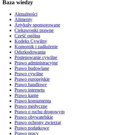
Baza wiedzy
Aktualności
Alimenty
Artykuły sponsorowane
Ciekawostki prawne
Część ogólna
Kodeks Cywilny
Komornik i zadłużenie
Odszkodowania
Postępowanie cywilne
Prawo administracyjne
Prawo budowlane
Prawo cywilne
Prawo europejskie
Prawo handlowe
Prawo internetu
Prawo karne
Prawo konsumenta
Prawo medyczne
Prawo o ruchu drogowym
Prawo obywatelskie
Prawo ochrony zwierząt
Prawo podatkowe
Prawo pracy