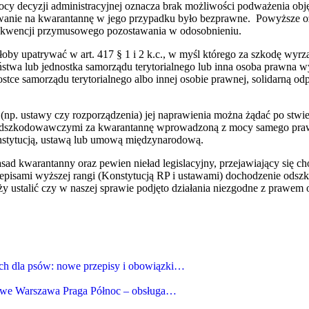
cy decyzji administracyjnej oznacza brak możliwości podważenia obję
wanie na kwarantannę w jego przypadku było bezprawne. Powyższe ozn
sekwencji przymusowego pozostawania w odosobnieniu.
y upatrywać w art. 417 § 1 i 2 k.c., w myśl którego za szkodę wyrzą
twa lub jednostka samorządu terytorialnego lub inna osoba prawna w
ostce samorządu terytorialnego albo innej osobie prawnej, solidarną
(np. ustawy czy rozporządzenia) jej naprawienia można żądać po stwi
 odszkodowawczymi za kwarantannę wprowadzoną z mocy samego praw
nstytucją, ustawą lub umową międzynarodową.
sad kwarantanny oraz pewien nieład legislacyjny, przejawiający się 
episami wyższej rangi (Konstytucją RP i ustawami) dochodzenie odsz
ustalić czy w naszej sprawie podjęto działania niezgodne z prawem or
ch dla psów: nowe przepisy i obowiązki…
owe Warszawa Praga Północ – obsługa…