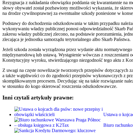
Rezygnacja z nakładania obowiązku poddania się kwarantannie na mo
słowy obywatel został pozbawiony możliwości wykazania, że skiero
na drodze cywilnoprawnej za ewentualne szkody poniesione w kon
Podstawy do dochodzenia odszkodowania w takim przypadku należałob
wykonywaniu władzy publicznej ponosi odpowiedzialność Skarb Pańs
zakresu władzy publicznej zlecono, na podstawie porozumienia, jedn
zlecająca je jednostka samorządu terytorialnego albo Skarb Państwa.
Jeżeli szkoda została wyrządzona przez wydanie aktu normatywnego 
międzynarodową lub ustawą. Wystąpienie wówczas z roszczeniami
Konstytucyjny wyroku, stwierdzającego niezgodność tego aktu z Ko
Z uwagi na częste nowelizacje tworzonych przepisów dotyczących za
a także wątpliwości co do zgodności przepisów wykonawczych z prz
skomplikowanym procesem. Decydując się na takie rozwiązanie należy 
w stosunku do kogo skierować roszczenia odszkodowawcze.
Inni czytali artykuły prawne:
Ustawa o kojca
Biuro rachunk