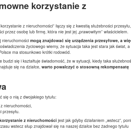
mowne korzystanie z
zystanie z nieruchomości” łączy się z kwestią służebności przesyłu,
 przez osobę lub firmę, która nie jest jej „prawowitym” właścicielem.
ej nieruchomości
mogą znajdować się urządzenia przesyłowe, a wię
oświadczenia życiowego wiemy, że sytuacja taka jest stara jak świat, a
Polsce ma stosunkowo krótki rodowód.
 budzi się i kształtuje świadomość, że w sytuacji, kiedy taka służebnoś
najduje się na działce,
warto powalczyć o stosowną rekompensatę
wa
się o nią z dwojakiego tytułu:
z nieruchomości,
i przesyłu.
orzystanie z nieruchomości
jest jak gdyby działaniem „wstecz”, po
czasu wstecz słup znajdował się na naszej działce bez żadnego tytułu