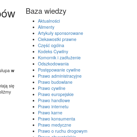
upów
Baza wiedzy
Aktualności
Alimenty
Artykuły sponsorowane
Ciekawostki prawne
Część ogólna
Kodeks Cywilny
Komornik i zadłużenie
Odszkodowania
Postępowanie cywilne
słupa
w
Prawo administracyjne
Prawo budowlane
iają się
Prawo cywilne
bliżmy
Prawo europejskie
Prawo handlowe
Prawo internetu
Prawo karne
Prawo konsumenta
Prawo medyczne
Prawo o ruchu drogowym