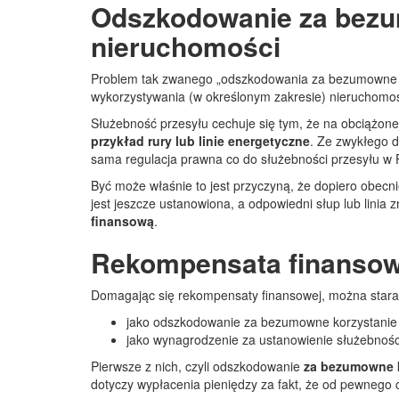
Odszkodowanie za bezu
nieruchomości
Problem tak zwanego „odszkodowania za bezumowne kor
wykorzystywania (w określonym zakresie) nieruchomości
Służebność przesyłu cechuje się tym, że na obciążon
przykład rury lub linie energetyczne
. Ze zwykłego d
sama regulacja prawna co do służebności przesyłu w 
Być może właśnie to jest przyczyną, że dopiero obecnie
jest jeszcze ustanowiona, a odpowiedni słup lub linia z
finansową
.
Rekompensata finanso
Domagając się rekompensaty finansowej, można starać 
jako odszkodowanie za bezumowne korzystanie 
jako wynagrodzenie za ustanowienie służebnośc
Pierwsze z nich, czyli odszkodowanie
za bezumowne k
dotyczy wypłacenia pieniędzy za fakt, że od pewnego 