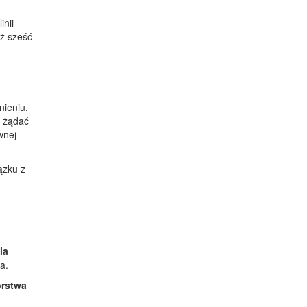
inii
iż sześć
nieniu.
y żądać
wnej
ązku z
ia
a.
orstwa