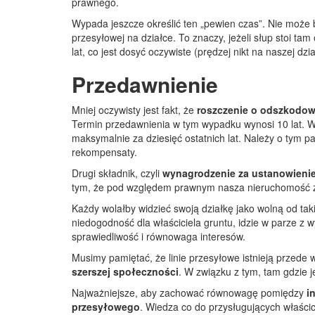
prawnego.
Wypada jeszcze określić ten „pewien czas”. Nie może b
przesyłowej na działce. To znaczy, jeżeli słup stoi t
lat, co jest dosyć oczywiste (prędzej nikt na naszej dzi
Przedawnienie
Mniej oczywisty jest fakt, że
roszczenie o odszkodow
Termin przedawnienia w tym wypadku wynosi 10 lat. W
maksymalnie za dziesięć ostatnich lat. Należy o tym 
rekompensaty.
Drugi składnik, czyli
wynagrodzenie za ustanowienie 
tym, że pod względem prawnym nasza nieruchomość z
Każdy wolałby widzieć swoją działkę jako wolną od tak
niedogodność dla właściciela gruntu, idzie w parze z
sprawiedliwość i równowaga interesów.
Musimy pamiętać, że linie przesyłowe istnieją przede
szerszej społeczności
. W związku z tym, tam gdzie 
Najważniejsze, aby zachować równowagę pomiędzy
in
przesyłowego
. Wiedza co do przysługujących właścic