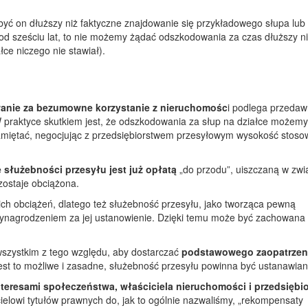
yć on dłuższy niż faktyczne znajdowanie się przykładowego słupa lub l
am od sześciu lat, to nie możemy żądać odszkodowania za czas dłuższy n
ałce niczego nie stawiał).
anie za bezumowne korzystanie z nieruchomośc
i podlega przedaw
 praktyce skutkiem jest, że odszkodowania za słup na działce możem
pamiętać, negocjując z przedsiębiorstwem przesyłowym wysokość stoso
służebności przesyłu jest już opłatą
„do przodu”, uiszczaną w zwi
ostaje obciążona.
ich obciążeń, dlatego też służebność przesyłu, jako tworząca pewną
 wynagrodzeniem za jej ustanowienie. Dzięki temu może być zachowana
 wszystkim z tego względu, aby dostarczać
podstawowego zaopatrzen
jest to możliwe i zasadne, służebność przesyłu powinna być ustanawian
teresami społeczeństwa, właściciela nieruchomości i przedsiębi
ielowi tytułów prawnych do, jak to ogólnie nazwaliśmy, „rekompensaty