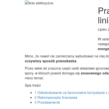
Pr
li
Lipiec 
W ostat
następ
energe
Mimo, że nawet nie zamierzamy wybudować na niej domu
oczywisty sposób przeszkadza
.
Przez wiele lat znaczna część osób właściwie ignorowa
spory, w których powód domaga się
stosownego ods
nieco temat.
Spis treści
1
Odszkodowanie za bezumowne korzystanie z 
2
Rekompensata finansowa
3
Przedawnienie