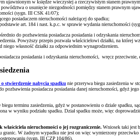
m ujawnionym w księdze wieczystej a rzeczywistym stanem prawnym (
iu powództwa o usunięcie niezgodności pomiędzy stanem prawnym uj
omości (sygn. III CSK 41/07);
ącego posiadaczem nieruchomości należącej do spadku;
stawie art. 184 i nast. k.p.c. w sprawie wydania nieruchomości (syg
rednio do pozbawienia posiadacza posiadania i odzyskania nieruch
iedzenia. Powyższy przepis pozwala właścicielowi działki, na której w
ył od niego własność działki za odpowiednim wynagrodzeniem.
iadacza posiadania i odzyskania nieruchomości, wręcz przeciwnie, 
siedzenia
 o stwierdzenie nabycia spadku
nie przerywa biegu zasiedzenia w st
o pozbawienia posiadacza posiadania danej nieruchomości, gdyż jego 
egu terminu zasiedzenia, gdyż w postanowieniu o dziale spadku, sąd
a ona w wyniku podziału spadku. Dział spadku może, więc doprowadzi
k właściciela nieruchomości o jej rozgraniczenie.
Wniosek taki jest 
iegu granic. W żadnym wypadku nie jest on więc wymierzony przeciwko
postępowaniu (sygn. III CZP 104/86).