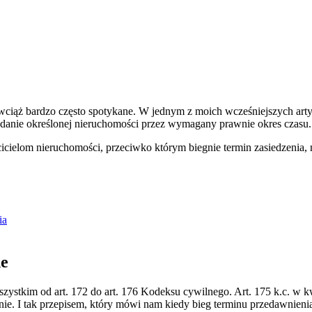
t wciąż bardzo często spotykane. W jednym z moich wcześniejszych a
adanie określonej nieruchomości przez wymagany prawnie okres czasu.
icielom nieruchomości, przeciwko którym biegnie termin zasiedzenia, 
ia
ne
zystkim od art. 172 do art. 176 Kodeksu cywilnego. Art. 175 k.c. w kw
e. I tak przepisem, który mówi nam kiedy bieg terminu przedawnienia r