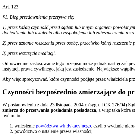
Art. 123
§1. Bieg przedawnienia przerywa się:
1) przez każdą czynność przed sądem lub innym organem powołanym
dochodzenia lub ustalenia albo zaspokojenia lub zabezpieczenia rosz
2) przez uznanie roszczenia przez osobę, przeciwko której roszczenie 
3) przez wszczęcie mediacji.
Odpowiednie zastosowanie tego przepisu może jednak nastręczać pew
instytucji prawa cywilnego, jaką jest zasiedzenie. Największe wątp
Aby więc sprecyzować, które czynności podjęte przez właściciela prz
Czynności bezpośrednio zmierzające do pr
W postanowieniu z dnia 23 listopada 2004 r. (sygn. I CK 276/04) Sąd
zmierza do przerwania posiadania posiadacza,
a więc taka która 
być m. in.:
wniesienie
powództwa windykacyjnego
, czyli o wydanie nier
powództwo o ustalenie prawa własności;