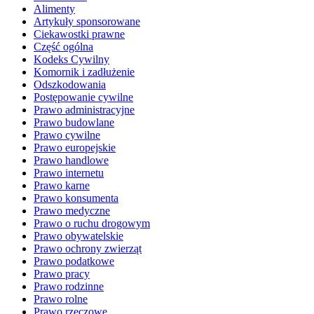
Alimenty
Artykuły sponsorowane
Ciekawostki prawne
Część ogólna
Kodeks Cywilny
Komornik i zadłużenie
Odszkodowania
Postępowanie cywilne
Prawo administracyjne
Prawo budowlane
Prawo cywilne
Prawo europejskie
Prawo handlowe
Prawo internetu
Prawo karne
Prawo konsumenta
Prawo medyczne
Prawo o ruchu drogowym
Prawo obywatelskie
Prawo ochrony zwierząt
Prawo podatkowe
Prawo pracy
Prawo rodzinne
Prawo rolne
Prawo rzeczowe