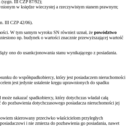
sygn. III CZP 87/92);
awnionym w księdze wieczystej a rzeczywistym stanem prawnym;
n. III CZP 42/06).
omości. W tym samym wyroku SN również uznał, że
powództwo
zniesiono np. budynek o wartości znacznie przewyższającej wartość
dąży ono do usankcjonowania stanu wynikającego z posiadania.
osunku do współspadkobiercy, który jest posiadaczem nieruchomości
celem jest jedynie ustalenie kręgu uprawnionych do spadku
 może nakazać spadkobiercy, który dotychczas władał całą
ć do pozbawienia dotychczasowego posiadacza nieruchomości jej
bowiem skierowany przeciwko właścicielom przyległych
 posiadaczowi i nie zmierza do pozbawienia go posiadania, nawet