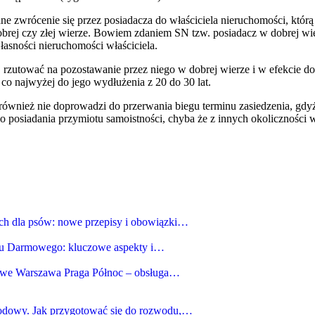
e zwrócenie się przez posiadacza do właściciela nieruchomości, którą 
brej czy złej wierze. Bowiem zdaniem SN tzw. posiadacz w dobrej wie
asności nieruchomości właściciela.
rzutować na pozostawanie przez niego w dobrej wierze i w efekcie do
 co najwyżej do jego wydłużenia z 20 do 30 lat.
również nie doprowadzi do przerwania biegu terminu zasiedzenia, gdy
 posiadania przymiotu samoistności, chyba że z innych okoliczności w
ch dla psów: nowe przepisy i obowiązki…
tu Darmowego: kluczowe aspekty i…
owe Warszawa Praga Północ – obsługa…
dowy. Jak przygotować się do rozwodu,…