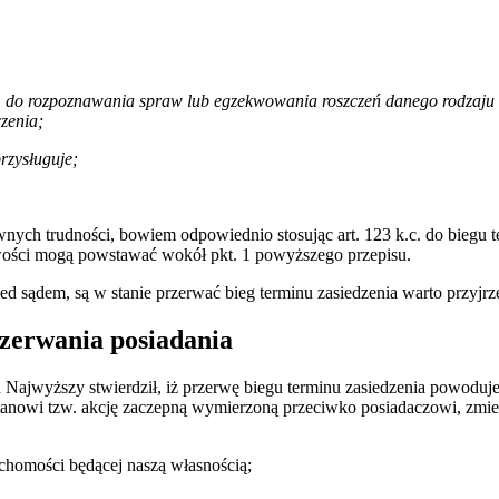
 do rozpoznawania spraw lub egzekwowania roszczeń danego rodzaju 
czenia;
przysługuje;
nych trudności, bowiem odpowiednio stosując art. 123 k.c. do biegu 
liwości mogą powstawać wokół pkt. 1 powyższego przepisu.
ed sądem, są w stanie przerwać bieg terminu zasiedzenia warto przyjr
zerwania posiadania
 Najwyższy stwierdził, iż przerwę biegu terminu zasiedzenia powoduje
stanowi tzw. akcję zaczepną wymierzoną przeciwko posiadaczowi, zmi
uchomości będącej naszą własnością;