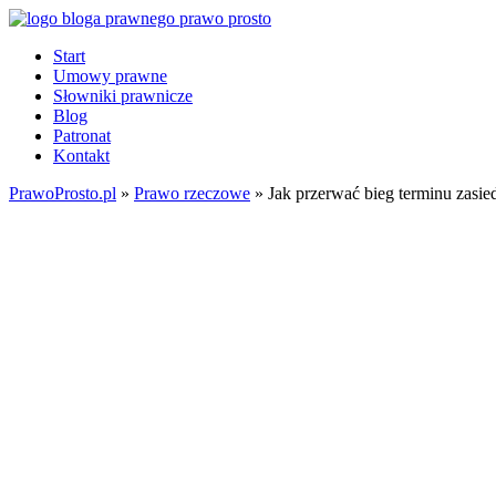
Start
Umowy prawne
Słowniki prawnicze
Blog
Patronat
Kontakt
PrawoProsto.pl
»
Prawo rzeczowe
» Jak przerwać bieg terminu zasie