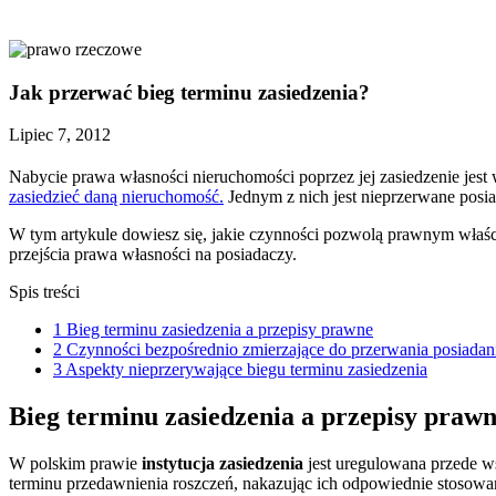
Jak przerwać bieg terminu zasiedzenia?
Lipiec 7, 2012
Nabycie prawa własności nieruchomości poprzez jej zasiedzenie jes
zasiedzieć daną nieruchomość.
Jednym z nich jest nieprzerwane posi
W tym artykule dowiesz się, jakie czynności pozwolą prawnym właśc
przejścia prawa własności na posiadaczy.
Spis treści
1
Bieg terminu zasiedzenia a przepisy prawne
2
Czynności bezpośrednio zmierzające do przerwania posiadan
3
Aspekty nieprzerywające biegu terminu zasiedzenia
Bieg terminu zasiedzenia a przepisy praw
W polskim prawie
instytucja zasiedzenia
jest uregulowana przede ws
terminu przedawnienia roszczeń, nakazując ich odpowiednie stosowani