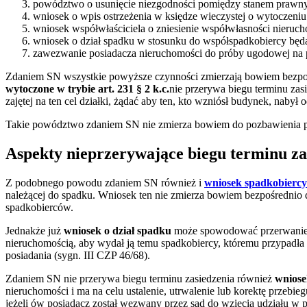
powództwo o usunięcie niezgodności pomiędzy stanem prawny
wniosek o wpis ostrzeżenia w księdze wieczystej o wytoczen
wniosek współwłaściciela o zniesienie współwłasności nieruch
wniosek o dział spadku w stosunku do współspadkobiercy będ
zawezwanie posiadacza nieruchomości do próby ugodowej na pod
Zdaniem SN wszystkie powyższe czynności zmierzają bowiem bezpoś
wytoczone w trybie art. 231 § 2 k.c.
nie przerywa biegu terminu zas
zajętej na ten cel działki, żądać aby ten, kto wzniósł budynek, nab
Takie powództwo zdaniem SN nie zmierza bowiem do pozbawienia pos
Aspekty nieprzerywające biegu terminu za
Z podobnego powodu zdaniem SN również i
wniosek spadkobiercy
należącej do spadku. Wniosek ten nie zmierza bowiem bezpośrednio d
spadkobierców.
Jednakże już
wniosek o dział spadku
może spowodować przerwanie bi
nieruchomością, aby wydał ją temu spadkobiercy, któremu przypadł
posiadania (sygn. III CZP 46/68).
Zdaniem SN nie przerywa biegu terminu zasiedzenia również
wniose
nieruchomości i ma na celu ustalenie, utrwalenie lub korektę przeb
jeżeli ów posiadacz został wezwany przez sąd do wzięcia udziału w 