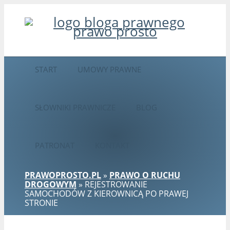
START
UMOWY PRAWNE
SŁOWNIKI PRAWNICZE
BLOG
PATRONAT
KONTAKT
PRAWOPROSTO.PL
»
PRAWO O RUCHU
DROGOWYM
» REJESTROWANIE
SAMOCHODÓW Z KIEROWNICĄ PO PRAWEJ
STRONIE