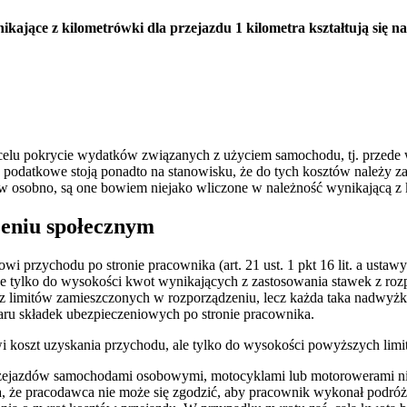
ikające z kilometrówki dla przejazdu 1 kilometra kształtują się n
na celu pokrycie wydatków związanych z użyciem samochodu, tj. przede
datkowe stoją ponadto na stanowisku, że do tych kosztów należy zali
 osobno, są one bowiem niejako wliczone w należność wynikającą z 
zeniu społecznym
przychodu po stronie pracownika (art. 21 ust. 1 pkt 16 lit. a ustawy
że tylko do wysokości kwot wynikających z zastosowania stawek z ro
z limitów zamieszczonych w rozporządzeniu, lecz każda taka nadwyżk
u składek ubezpieczeniowych po stronie pracownika.
i koszt uzyskania przychodu, ale tylko do wysokości powyższych limi
 przejazdów samochodami osobowymi, motocyklami lub motorowerami ni
a, że pracodawca nie może się zgodzić, aby pracownik wykonał podr