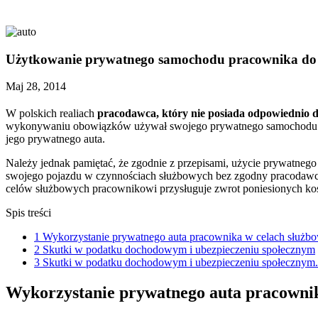
Użytkowanie prywatnego samochodu pracownika do 
Maj 28, 2014
W polskich realiach
pracodawca, który nie posiada odpowiednio 
wykonywaniu obowiązków używał swojego prywatnego samochodu. Ta
jego prywatnego auta.
Należy jednak pamiętać, że zgodnie z przepisami, użycie prywatneg
swojego pojazdu w czynnościach służbowych bez zgodny pracodawc
celów służbowych pracownikowi przysługuje zwrot poniesionych kos
Spis treści
1
Wykorzystanie prywatnego auta pracownika w celach służb
2
Skutki w podatku dochodowym i ubezpieczeniu społecznym
3
Skutki w podatku dochodowym i ubezpieczeniu społecznym.
Wykorzystanie prywatnego auta pracowni