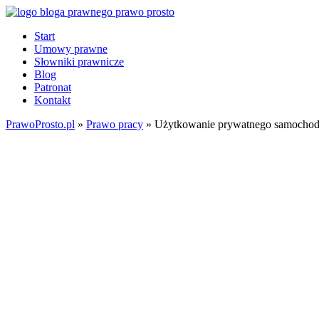
Start
Umowy prawne
Słowniki prawnicze
Blog
Patronat
Kontakt
PrawoProsto.pl
»
Prawo pracy
» Użytkowanie prywatnego samochod