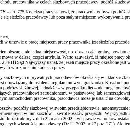
hodu pracownika w celach służbowych pracodawcy: podróż służbowa 
CY
– art. 775 Kodeksu pracy stanowi, że pracownik odbywa podróż 
je się siedziba pracodawcy lub poza stałym miejscem wykonywania pra
racy,
eli w umowie o pracę miejscem pracy pracownika jest siedziba pracod
ien obszar, a nie jedna miejscowość, np. obszar całej gminy, powia
ie mowa w dalszej części artykułu. Warto zauważyć, iż miejsce pracy
284/11) Sąd Najwyższy uznał, że jeżeli miejsce pracy określone jest 
bowych w rozumieniu kodeksu pracy.
róży służbowych u prywatnych pracodawców określa się w układzie zb
jest obowiązany do ustalenia regulaminu wynagradzania). Kosztami pod
łu podróży służbowej, jednakże – w przypadku diet – nie mogą one być 
ugujących pracownikowi zatrudnionemu w państwowej lub samorządowej 
atnym samochodem pracownika, pracodawca może je ustalić na dowoln
sztów podróży służbowej w swoim przedsiębiorstwie, automatycznie z
h wymienionych w nim kosztów – zwrot kosztów przejazdu. W przypa
istra Infrastruktury z dnia 25 marca 2002 r. w sprawie warunków ust
ących własnością pracodawcy (Dz.U. 2002 nr 27 poz. 271). Akt ten