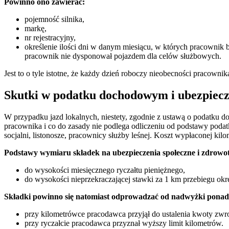
Powinno ono zawierać:
pojemność silnika,
markę,
nr rejestracyjny,
określenie ilości dni w danym miesiącu, w których pracownik b
pracownik nie dysponował pojazdem dla celów służbowych.
Jest to o tyle istotne, że każdy dzień roboczy nieobecności pracow
Skutki w podatku dochodowym i ubezpiecz
W przypadku jazd lokalnych, niestety, zgodnie z ustawą o podatku 
pracownika i co do zasady nie podlega odliczeniu od podstawy poda
socjalni, listonosze, pracownicy służby leśnej. Koszt wypłaconej ki
Podstawy wymiaru składek na ubezpieczenia społeczne i zdrow
do wysokości miesięcznego ryczałtu pieniężnego,
do wysokości nieprzekraczającej stawki za 1 km przebiegu ok
Składki powinno się natomiast odprowadzać od nadwyżki ponad
przy kilometrówce pracodawca przyjął do ustalenia kwoty zwr
przy ryczałcie pracodawca przyznał wyższy limit kilometrów.