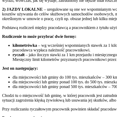
wyrazi, wówczas, jak się wydaje, zatrudniony nie będzie miał roszc
2) JAZDY LOKALNE
– uregulowane są one we wspomnianym wcześ
kosztów używania do celów służbowych samochodów osobowych, moto
określonym w umowie o pracę, czyli np. obszar jednej lub kilku miejs
Podstawą rozliczeń między pracodawcą a pracownikiem z tytułu uży
Rozliczenie to może przybrać dwie formy:
kilometrówka
– wg wcześniej wspomnianych stawek za 1 kilom
pracodawca wypłaca należność pracownikowi.
ryczałt
– jako iloczyn stawki za 1 km przejazdu i miesięczne
Miesięczny limit kilometrów przyznanych pracownikowi przez 
Jest on następujący:
dla miejscowości lub gminy do 100 tys. mieszkańców – 300 k
dla miejscowości lub gminy ponad 100 tys. do 500 tys. miesz
dla miejscowości lub gminy ponad 500 tys. mieszkańców – 70
Chodzi tu o miejscowość lub gminę, w której pracownik jest zatrudn
sytuacji zagrożenia klęską żywiołową lub usuwania jej skutków, albo
Przy rozliczaniu ryczałtowym pracownik powinien składać pracoda