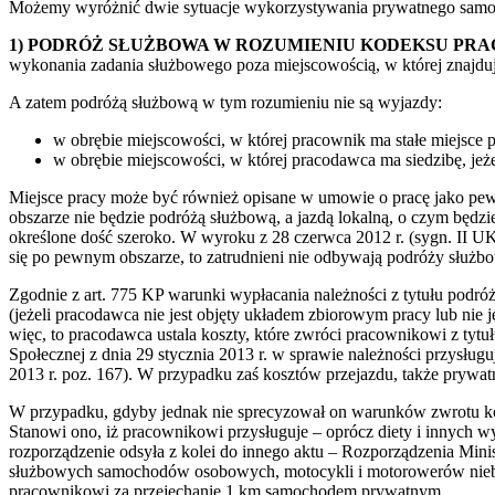
Możemy wyróżnić dwie sytuacje wykorzystywania prywatnego samoc
1) PODRÓŻ SŁUŻBOWA W ROZUMIENIU KODEKSU PRA
wykonania zadania służbowego poza miejscowością, w której znajdu
A zatem podróżą służbową w tym rozumieniu nie są wyjazdy:
w obrębie miejscowości, w której pracownik ma stałe miejsce p
w obrębie miejscowości, w której pracodawca ma siedzibę, jeż
Miejsce pracy może być również opisane w umowie o pracę jako pew
obszarze nie będzie podróżą służbową, a jazdą lokalną, o czym będz
określone dość szeroko. W wyroku z 28 czerwca 2012 r. (sygn. II UK 
się po pewnym obszarze, to zatrudnieni nie odbywają podróży służ
Zgodnie z art. 775 KP warunki wypłacania należności z tytułu pod
(jeżeli pracodawca nie jest objęty układem zbiorowym pracy lub nie 
więc, to pracodawca ustala koszty, które zwróci pracownikowi z tytu
Społecznej z dnia 29 stycznia 2013 r. w sprawie należności przysł
2013 r. poz. 167). W przypadku zaś kosztów przejazdu, także pryw
W przypadku, gdyby jednak nie sprecyzował on warunków zwrotu ko
Stanowi ono, iż pracownikowi przysługuje – oprócz diety i innyc
rozporządzenie odsyła z kolei do innego aktu – Rozporządzenia Min
służbowych samochodów osobowych, motocykli i motorowerów niebęd
pracownikowi za przejechanie 1 km samochodem prywatnym.