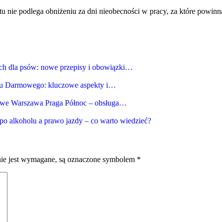
łtu nie podlega obniżeniu za dni nieobecności w pracy, za które pow
ch dla psów: nowe przepisy i obowiązki…
tu Darmowego: kluczowe aspekty i…
owe Warszawa Praga Północ – obsługa…
po alkoholu a prawo jazdy – co warto wiedzieć?
nie jest wymagane, są oznaczone symbolem
*