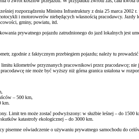
zenia o zwrot kosztów przejazdu. W przypadku zwrotu zaś, cała kwota 
niej rozporządzeniu Ministra Infrastruktury z dnia 25 marca 2002 r
cykli i motorowerów niebędących własnością pracodawcy. Jazdy loka
cowości, gminy, powiatu, itd.
tkowania prywatnego pojazdu zatrudnionego do jazd lokalnych jest 
etr, zgodnie z faktycznym przebiegiem pojazdu; należy tu prowadzić 
go limitu kilometrów przyznanych pracownikowi przez pracodawcę; nie 
pracodawcę nie może być wyższy niż górna granica ustalona w rozpor
m,
kańców – 500 km,
0 km.
iony. Limit ten może zostać podwyższony: w służbie leśnej – do 1500 
 skutków katastrofy ekologicznej – do 3000 km.
wcy pisemne oświadczenie o używaniu prywatnego samochodu do celów