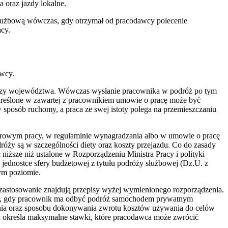
oraz jazdy lokalne.
służbową wówczas, gdy otrzymał od pracodawcy polecenie
cy.
awcy.
tu czy województwa. Wówczas wysłanie pracownika w podróż po tym
 określone w zawartej z pracownikiem umowie o pracę może być
w sposób ruchomy, a praca ze swej istoty polega na przemieszczaniu
iorowym pracy, w regulaminie wynagradzania albo w umowie o pracę
róży są w szczególności diety oraz koszty przejazdu. Co do zasady
niższe niż ustalone w Rozporządzeniu Ministra Pracy i polityki
jednostce sfery budżetowej z tytułu podróży służbowej (Dz.U. z
ym poziomie.
astosowanie znajdują przepisy wyżej wymienionego rozporządzenia.
dku, gdy pracownik ma odbyć podróż samochodem prywatnym
alania oraz sposobu dokonywania zwrotu kosztów używania do celów
 określa maksymalne stawki, które pracodawca może zwrócić