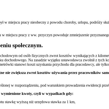
ył w miejscu pracy nieobecny z powodu choroby, urlopu, podróży służbo
nika w miejscu pracy z ww. przyczyn powoduje zmniejszenie przyznanego
eniu społecznym.
dochodowym od osób fizycznych zwrot kosztów wynikających z kilometr
tku dochodowego. Na zasadzie wyjątku ustawodawca zwolnił z tych ko
lometrówki stanowi koszt uzyskania przychodu dla pracodawcy, ale tylk
otne nie zwiększa zwrot kosztów używania przez pracowników sa
reślonej w rozporządzeniu, pod warunkiem prowadzenia ewidencji prze
 wymienione kwoty, czyli w wypadkach gdy:
otu stawkę wyższą niż urzędowa stawka za 1 km,