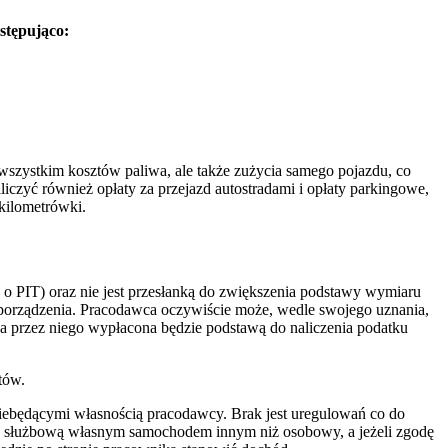
astępująco:
 wszystkim kosztów paliwa, ale także zużycia samego pojazdu, co
czyć również opłaty za przejazd autostradami i opłaty parkingowe,
kilometrówki.
 o PIT) oraz nie jest przesłanką do zwiększenia podstawy wymiaru
zporządzenia. Pracodawca oczywiście może, wedle swojego uznania,
a przez niego wypłacona będzie podstawą do naliczenia podatku
tów.
ebędącymi własnością pracodawcy. Brak jest uregulowań co do
óż służbową własnym samochodem innym niż osobowy, a jeżeli zgodę