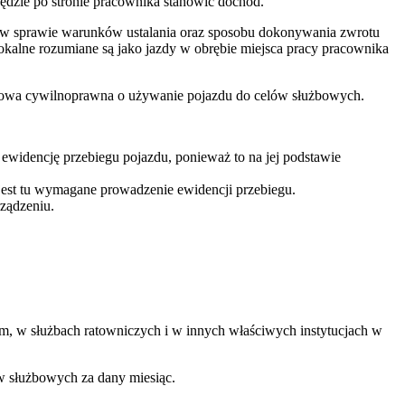
będzie po stronie pracownika stanowić dochód.
. w sprawie warunków ustalania oraz sposobu dokonywania zwrotu
lne rozumiane są jako jazdy w obrębie miejsca pracy pracownika
umowa cywilnoprawna o używanie pojazdu do celów służbowych.
ewidencję przebiegu pojazdu, ponieważ to na jej podstawie
jest tu wymagane prowadzenie ewidencji przebiegu.
ządzeniu.
km, w służbach ratowniczych i w innych właściwych instytucjach w
 służbowych za dany miesiąc.