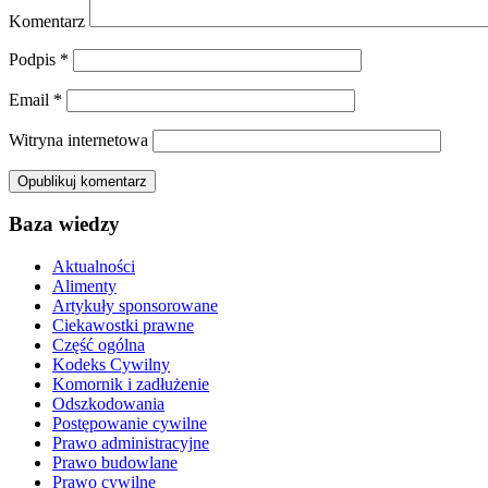
Komentarz
Podpis
*
Email
*
Witryna internetowa
Baza wiedzy
Aktualności
Alimenty
Artykuły sponsorowane
Ciekawostki prawne
Część ogólna
Kodeks Cywilny
Komornik i zadłużenie
Odszkodowania
Postępowanie cywilne
Prawo administracyjne
Prawo budowlane
Prawo cywilne