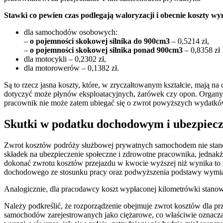
Stawki co pewien czas podlegają waloryzacji i obecnie koszty wyn
dla samochodów osobowych:
–
o pojemności skokowej silnika do 900cm3
– 0,5214 zł,
–
o pojemności skokowej silnika ponad 900cm3
– 0,8358 zł
dla motocykli – 0,2302 zł,
dla motorowerów – 0,1382 zł.
Są to rzecz jasna koszty, które, w zryczałtowanym kształcie, mają 
dotyczyć może płynów eksploatacyjnych, żarówek czy opon. Organy po
pracownik nie może zatem ubiegać się o zwrot powyższych wydatków
Skutki w podatku dochodowym i ubezpiec
Zwrot kosztów podróży służbowej prywatnych samochodem nie stanowi 
składek na ubezpieczenie społeczne i zdrowotne pracownika, jednak
dokonać zwrotu kosztów przejazdu w kwocie wyższej niż wynika to 
dochodowego ze stosunku pracy oraz podwyższenia podstawy wymiar
Analogicznie, dla pracodawcy koszt wypłaconej kilometrówki stanow
Należy podkreślić, że rozporządzenie obejmuje zwrot kosztów dla
samochodów zarejestrowanych jako ciężarowe, co właściwie oznacz