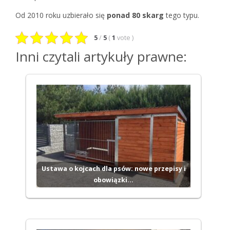
Od 2010 roku uzbierało się
ponad 80 skarg
tego typu.
5
/
5
(
1
vote
)
Inni czytali artykuły prawne:
Ustawa o kojcach dla psów: nowe przepisy i
obowiązki…