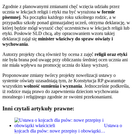
Zgodnie z planowanymi zmianami chęć wzięcia udziału przez
ucznia w lekcjach religii i etyki ma być wyrażona
w formie
pisemnej
. Na początku każdego roku szkolnego rodzic, a w
przypadku szkoły ponad gimnazjalnej uczeń, otrzyma deklarację, w
której będzie mógł wyrazić chęć uczestnictwa w lekcjach religii lub
etyki. Posłowie SLD chcą, aby opracowaniem wzoru takiej
deklaracji zajął się
minister właściwy do spraw oświaty i
wychowania
.
Autorzy projekty chcą również by ocena z zajęć
religii oraz etyki
nie była brana pod uwagę przy obliczaniu średniej ocen ucznia ani
nie miała wpływu na promocję ucznia do klasy wyższej.
Proponowane zmiany twórcy projekty nowelizacji ustawy o
systemie oświaty uzasadniają tym, że Konstytucja RP gwarantuje
wszystkim
wolność sumienia i wyznania
. Jednocześnie podkreśla,
iż rodzice mają prawo do zapewnienia dzieciom wychowania
moralnego i religijnego zgodnie ze swoimi przekonaniami.
Inni czytali artykuły prawne:
Ustawa o
kojcach dla psów: nowe przepisy i obowiązki…