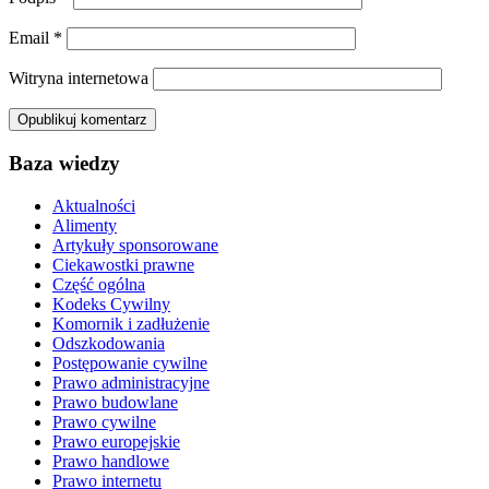
Email
*
Witryna internetowa
Baza wiedzy
Aktualności
Alimenty
Artykuły sponsorowane
Ciekawostki prawne
Część ogólna
Kodeks Cywilny
Komornik i zadłużenie
Odszkodowania
Postępowanie cywilne
Prawo administracyjne
Prawo budowlane
Prawo cywilne
Prawo europejskie
Prawo handlowe
Prawo internetu