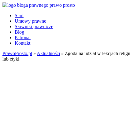
Start
Umowy prawne
Słowniki prawnicze
Blog
Patronat
Kontakt
PrawoProsto.pl
»
Aktualności
» Zgoda na udział w lekcjach religii
lub etyki