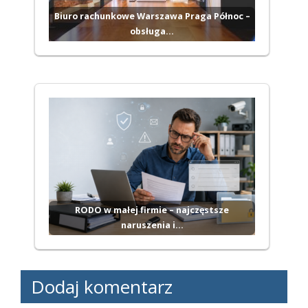
Biuro rachunkowe Warszawa Praga Północ –
obsługa…
RODO w małej firmie – najczęstsze
naruszenia i…
Dodaj komentarz