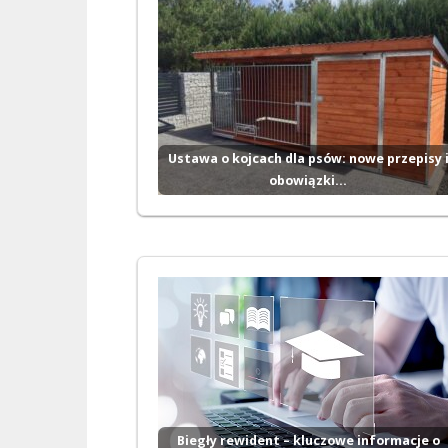
Ustawa o kojcach dla psów: nowe przepisy 
obowiązki…
Biegły rewident – kluczowe informacje o