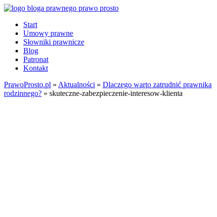
Start
Umowy prawne
Słowniki prawnicze
Blog
Patronat
Kontakt
PrawoProsto.pl
»
Aktualności
»
Dlaczego warto zatrudnić prawnika
rodzinnego?
» skuteczne-zabezpieczenie-interesow-klienta