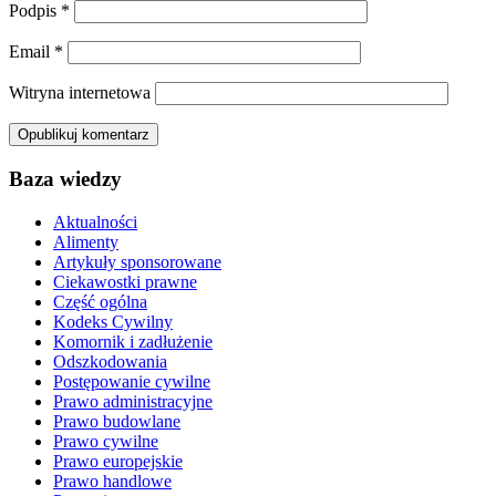
Podpis
*
Email
*
Witryna internetowa
Baza wiedzy
Aktualności
Alimenty
Artykuły sponsorowane
Ciekawostki prawne
Część ogólna
Kodeks Cywilny
Komornik i zadłużenie
Odszkodowania
Postępowanie cywilne
Prawo administracyjne
Prawo budowlane
Prawo cywilne
Prawo europejskie
Prawo handlowe