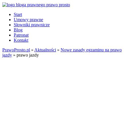
Start
Umowy prawne
Słowniki prawnicze
Blog
Patronat
Kontakt
PrawoProsto.pl
»
Aktualności
»
Nowe zasady egzaminu na prawo
jazdy
» prawo jazdy