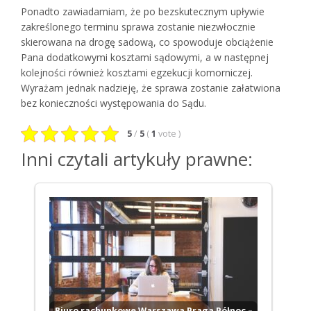
Ponadto zawiadamiam, że po bezskutecznym upływie
zakreślonego terminu sprawa zostanie niezwłocznie
skierowana na drogę sadową, co spowoduje obciążenie
Pana dodatkowymi kosztami sądowymi, a w następnej
kolejności również kosztami egzekucji komorniczej.
Wyrażam jednak nadzieję, że sprawa zostanie załatwiona
bez konieczności występowania do Sądu.
5
/
5
(
1
vote
)
Inni czytali artykuły prawne:
Biuro rachunkowe Warszawa Praga Północ –