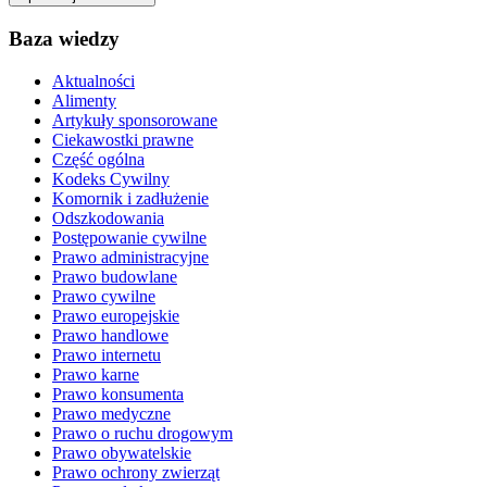
Baza wiedzy
Aktualności
Alimenty
Artykuły sponsorowane
Ciekawostki prawne
Część ogólna
Kodeks Cywilny
Komornik i zadłużenie
Odszkodowania
Postępowanie cywilne
Prawo administracyjne
Prawo budowlane
Prawo cywilne
Prawo europejskie
Prawo handlowe
Prawo internetu
Prawo karne
Prawo konsumenta
Prawo medyczne
Prawo o ruchu drogowym
Prawo obywatelskie
Prawo ochrony zwierząt