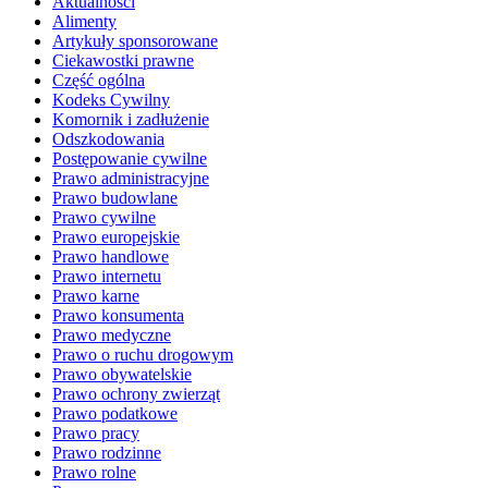
Aktualności
Alimenty
Artykuły sponsorowane
Ciekawostki prawne
Część ogólna
Kodeks Cywilny
Komornik i zadłużenie
Odszkodowania
Postępowanie cywilne
Prawo administracyjne
Prawo budowlane
Prawo cywilne
Prawo europejskie
Prawo handlowe
Prawo internetu
Prawo karne
Prawo konsumenta
Prawo medyczne
Prawo o ruchu drogowym
Prawo obywatelskie
Prawo ochrony zwierząt
Prawo podatkowe
Prawo pracy
Prawo rodzinne
Prawo rolne