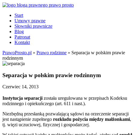
Start
Umowy prawne
Słowniki prawnicze
Blog
Patronat
Kontakt
PrawoProsto.pl
»
Prawo rodzinne
» Separacja w polskim prawie
rodzinnym
Separacja w polskim prawie rodzinnym
Czerwiec 14, 2013
Instytucja separacji
została uregulowana w przepisach Kodeksu
rodzinnego i opiekuńczego (art. 611 i nast.).
Niezbędną przesłanką pozwalającą sądowi na orzeczenie separacji
jest nastąpienie zupełnego
rozkładu pożycia między małżonkami
,
tj. więzi uczuciowej, fizycznej i gospodarczej.
W takiej sytuacji każdy z małżonków może żądać, ażeby sąd
orzekł