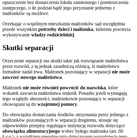
opuszczenie bez dostarczenia lokalu zamiennego i pomieszczenia
zastępczego, o ile podział bądź jego przyznanie jednemu z
małżonków są możliwe.
Orzekając o wspólnym mieszkaniu małżonków sąd uwzględnia
przede wszystkim
potrzeby dzieci i małżonka
, któremu powierza
wykonywanie
władzy rodzicielskiej
.
Skutki separacji
Orzeczenie separacji ma skutki takie jak rozwiązanie małżeństwa
przez rozwód, z tą jednak zasadniczą różnicą, iż małżeństwo
formalnie nadal trwa. Małżonek pozostający w separacji
nie może
zawrzeć nowego małżeństwa
.
Małżonek
nie może również powrócić do nazwiska
, które
wskutek zawarcia małżeństwa zmienił. Ponadto jeżeli wymagają
tego względy słuszności, małżonkowie pozostający w separacji
obowiązani są do
wzajemnej pomocy
.
Do obowiązku dostarczania środków utrzymania przez jednego z
małżonków pozostających w separacji drugiemu, stosuje się
odpowiednio przepisy regulujące instytucję rozwodu dotyczące
obowiązku alimentacyjnego
wobec byłego małżonka (art. 60
k.r.o.), z wyjątkiem uregulowania dotyczącego wygaśnięcia tego