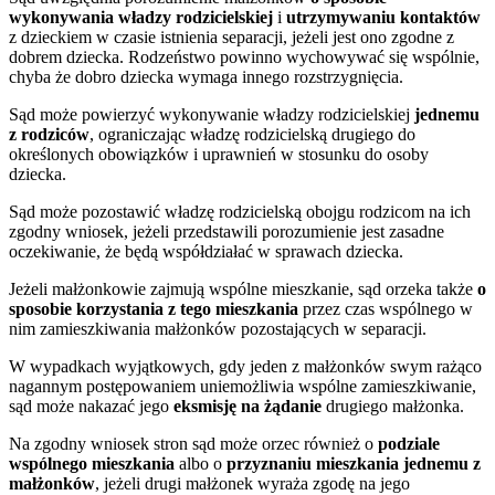
wykonywania władzy rodzicielskiej
i
utrzymywaniu kontaktów
z dzieckiem w czasie istnienia separacji, jeżeli jest ono zgodne z
dobrem dziecka. Rodzeństwo powinno wychowywać się wspólnie,
chyba że dobro dziecka wymaga innego rozstrzygnięcia.
Sąd może powierzyć wykonywanie władzy rodzicielskiej
jednemu
z rodziców
, ograniczając władzę rodzicielską drugiego do
określonych obowiązków i uprawnień w stosunku do osoby
dziecka.
Sąd może pozostawić władzę rodzicielską obojgu rodzicom na ich
zgodny wniosek, jeżeli przedstawili porozumienie jest zasadne
oczekiwanie, że będą współdziałać w sprawach dziecka.
Jeżeli małżonkowie zajmują wspólne mieszkanie, sąd orzeka także
o
sposobie korzystania z tego mieszkania
przez czas wspólnego w
nim zamieszkiwania małżonków pozostających w separacji.
W wypadkach wyjątkowych, gdy jeden z małżonków swym rażąco
nagannym postępowaniem uniemożliwia wspólne zamieszkiwanie,
sąd może nakazać jego
eksmisję na żądanie
drugiego małżonka.
Na zgodny wniosek stron sąd może orzec również o
podziale
wspólnego mieszkania
albo o
przyznaniu mieszkania jednemu z
małżonków
, jeżeli drugi małżonek wyraża zgodę na jego