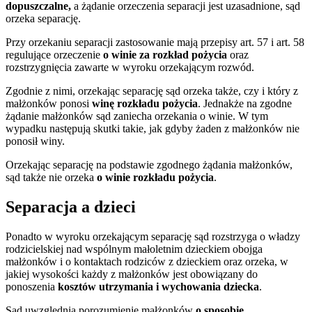
dopuszczalne,
a żądanie orzeczenia separacji jest uzasadnione, sąd
orzeka separację.
Przy orzekaniu separacji zastosowanie mają przepisy art. 57 i art. 58
regulujące orzeczenie
o winie za rozkład pożycia
oraz
rozstrzygnięcia zawarte w wyroku orzekającym rozwód.
Zgodnie z nimi, orzekając separację sąd orzeka także, czy i który z
małżonków ponosi
winę rozkładu pożycia
. Jednakże na zgodne
żądanie małżonków sąd zaniecha orzekania o winie. W tym
wypadku następują skutki takie, jak gdyby żaden z małżonków nie
ponosił winy.
Orzekając separację na podstawie zgodnego żądania małżonków,
sąd także nie orzeka
o winie rozkładu pożycia
.
Separacja a dzieci
Ponadto w wyroku orzekającym separację sąd rozstrzyga o władzy
rodzicielskiej nad wspólnym małoletnim dzieckiem obojga
małżonków i o kontaktach rodziców z dzieckiem oraz orzeka, w
jakiej wysokości każdy z małżonków jest obowiązany do
ponoszenia
kosztów utrzymania i wychowania dziecka
.
Sąd uwzględnia porozumienie małżonków
o sposobie