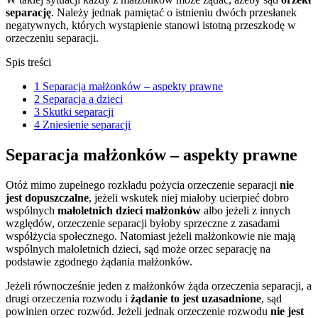
separację
. Należy jednak pamiętać o istnieniu dwóch przesłanek
negatywnych, których wystąpienie stanowi istotną przeszkodę w
orzeczeniu separacji.
Spis treści
1
Separacja małżonków – aspekty prawne
2
Separacja a dzieci
3
Skutki separacji
4
Zniesienie separacji
Separacja małżonków – aspekty prawne
Otóż mimo zupełnego rozkładu pożycia orzeczenie separacji
nie
jest dopuszczalne
, jeżeli wskutek niej miałoby ucierpieć dobro
wspólnych
małoletnich dzieci małżonków
albo jeżeli z innych
względów, orzeczenie separacji byłoby sprzeczne z zasadami
współżycia społecznego. Natomiast jeżeli małżonkowie nie mają
wspólnych małoletnich dzieci, sąd może orzec separację na
podstawie zgodnego żądania małżonków.
Jeżeli równocześnie jeden z małżonków żąda orzeczenia separacji, a
drugi orzeczenia rozwodu i
żądanie to jest uzasadnione
, sąd
powinien orzec rozwód. Jeżeli jednak orzeczenie rozwodu
nie jest