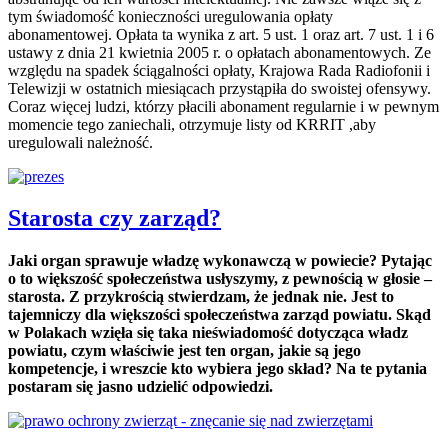
tym świadomość konieczności uregulowania opłaty
abonamentowej. Opłata ta wynika z art. 5 ust. 1 oraz art. 7 ust. 1 i 6
ustawy z dnia 21 kwietnia 2005 r. o opłatach abonamentowych. Ze
względu na spadek ściągalności opłaty, Krajowa Rada Radiofonii i
Telewizji w ostatnich miesiącach przystąpiła do swoistej ofensywy.
Coraz więcej ludzi, którzy płacili abonament regularnie i w pewnym
momencie tego zaniechali, otrzymuje listy od KRRIT ,aby
uregulowali należność.
Starosta czy zarząd?
Jaki organ sprawuje władzę wykonawczą w powiecie? Pytając
o to większość społeczeństwa usłyszymy, z pewnością w głosie –
starosta. Z przykrością stwierdzam, że jednak nie. Jest to
tajemniczy dla większości społeczeństwa zarząd powiatu. Skąd
w Polakach wzięła się taka nieświadomość dotycząca władz
powiatu, czym właściwie jest ten organ, jakie są jego
kompetencje, i wreszcie kto wybiera jego skład? Na te pytania
postaram się jasno udzielić odpowiedzi.