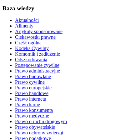
Baza wiedzy
Aktualności
Alimenty
Artykuły sponsorowane
Ciekawostki prawne
Część ogólna
Kodeks Cywilny
Komornik i zadłużenie
Odszkodowania
Postępowanie cywilne
Prawo administracyjne
Prawo budowlane
Prawo cywilne
Prawo europejskie
Prawo handlowe
Prawo internetu
Prawo karne
Prawo konsumenta
Prawo medyczne
Prawo o ruchu drogowym
Prawo obywatelskie
Prawo ochrony zwierząt
Prawo podatkowe