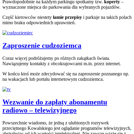
Prawdopodobnie na każdym parkingu spotkamy tzw.
koperty
–
wyznaczone miejsca do parkowania dla wybranych pojazdów.
Część kierowców niestety
łamie przepisy
i parkuje na takich polach
mimo braku odpowiednich uprawnień.
Zaproszenie cudzoziemca
Coraz więcej podróżujemy po różnych zakątkach świata.
Nawiązujemy kontakty z obcokrajowcami m.in. przez internet.
W końcu ktoś może zdecydować się na zaproszenie poznanego np.
na wakacjach lub portalu internetowym cudzoziemca.
Wezwanie do zapłaty abonamentu
radiowo – telewizyjnego
Powszechnie wiadomo, że jedną z ulubionych rozrywek
przeciętnego Kowalskiego jest oglądanie programów telewizyjnych,
abstrahując od ich wartości intelektualnej. Nie zawsze wiąże się z